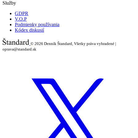
Služby
GDPR
V.O.P
Podmienky používania
Kódex diskusií
© 2026
Denník Štandard, Všetky práva vyhradené |
oprava@standard.sk