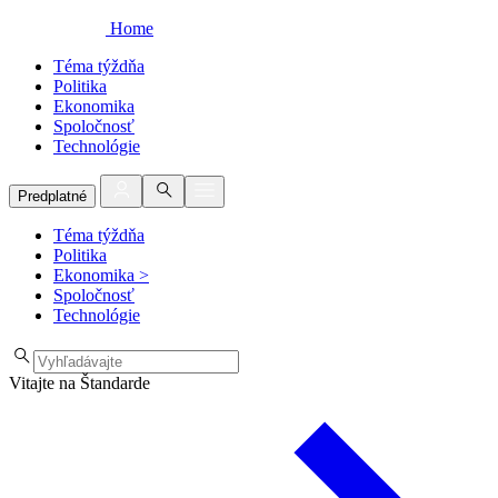
Home
Téma týždňa
Politika
Ekonomika
Spoločnosť
Technológie
Predplatné
Téma týždňa
Politika
Ekonomika
>
Spoločnosť
Technológie
Vitajte na Štandarde