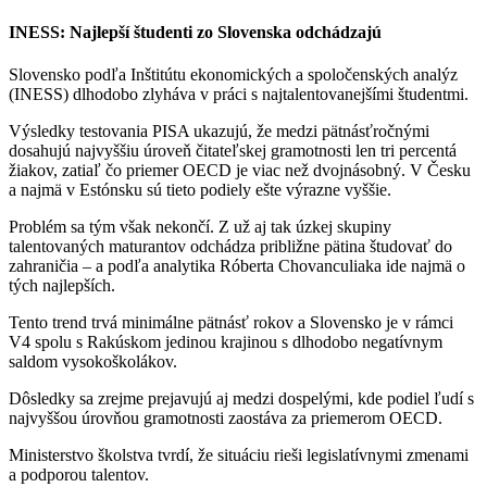
INESS: Najlepší študenti zo Slovenska odchádzajú
Slovensko podľa Inštitútu ekonomických a spoločenských analýz
(INESS) dlhodobo zlyháva v práci s najtalentovanejšími študentmi.
Výsledky testovania PISA ukazujú, že medzi pätnásťročnými
dosahujú najvyššiu úroveň čitateľskej gramotnosti len tri percentá
žiakov, zatiaľ čo priemer OECD je viac než dvojnásobný. V Česku
a najmä v Estónsku sú tieto podiely ešte výrazne vyššie.
Problém sa tým však nekončí. Z už aj tak úzkej skupiny
talentovaných maturantov odchádza približne pätina študovať do
zahraničia – a podľa analytika Róberta Chovanculiaka ide najmä o
tých najlepších.
Tento trend trvá minimálne pätnásť rokov a Slovensko je v rámci
V4 spolu s Rakúskom jedinou krajinou s dlhodobo negatívnym
saldom vysokoškolákov.
Dôsledky sa zrejme prejavujú aj medzi dospelými, kde podiel ľudí s
najvyššou úrovňou gramotnosti zaostáva za priemerom OECD.
Ministerstvo školstva tvrdí, že situáciu rieši legislatívnymi zmenami
a podporou talentov.