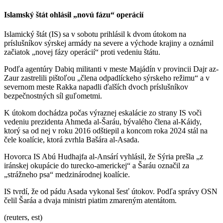
Islamský štát ohlásil „novú fázu“ operácií
Islamický štát (IS) sa v sobotu prihlásil k dvom útokom na
príslušníkov sýrskej armády na severe a východe krajiny a oznámil
začiatok „novej fázy operácií“ proti vedeniu štátu.
Podľa agentúry Dabiq militanti v meste Majádín v provincii Dajr az-
Zaur zastrelili pištoľou „člena odpadlíckeho sýrskeho režimu“ a v
severnom meste Rakka napadli ďalších dvoch príslušníkov
bezpečnostných síl guľometmi.
K útokom dochádza počas výraznej eskalácie zo strany IS voči
vedeniu prezidenta Ahmeda al-Šaráu, bývalého člena al-Káidy,
ktorý sa od nej v roku 2016 odštiepil a koncom roka 2024 stál na
čele koalície, ktorá zvrhla Bašára al-Asada.
Hovorca IS Abú Hudhajfa al-Ansárí vyhlásil, že Sýria prešla „z
iránskej okupácie do turecko-americkej“ a Šaráu označil za
„strážneho psa“ medzinárodnej koalície.
IS tvrdí, že od pádu Asada vykonal šesť útokov. Podľa správy OSN
čelil Šaráa a dvaja ministri piatim zmareným atentátom.
(reuters, est)