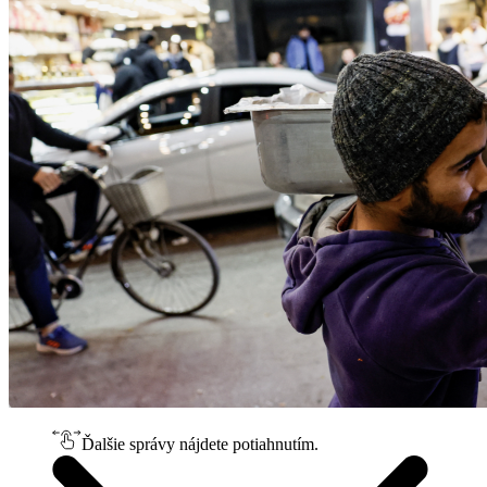
Ďalšie správy nájdete potiahnutím.