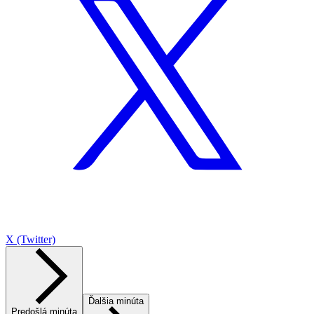
X (Twitter)
Ďalšia minúta
Predošlá minúta