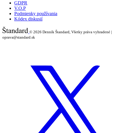
GDPR
V.O.P
Podmienky používania
Kódex diskusií
© 2026
Denník Štandard, Všetky práva vyhradené |
oprava@standard.sk