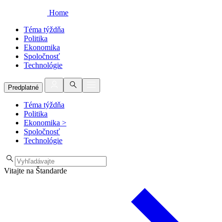
Home
Téma týždňa
Politika
Ekonomika
Spoločnosť
Technológie
Predplatné
Téma týždňa
Politika
Ekonomika
>
Spoločnosť
Technológie
Vitajte na Štandarde