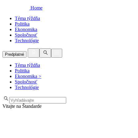
Home
Téma týždňa
Politika
Ekonomika
Spoločnosť
Technológie
Predplatné
Téma týždňa
Politika
Ekonomika
>
Spoločnosť
Technológie
Vitajte na Štandarde