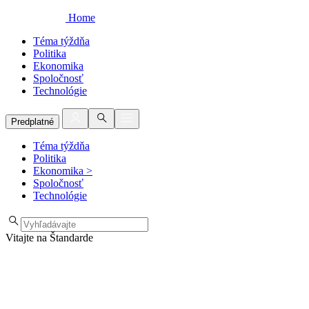
Home
Téma týždňa
Politika
Ekonomika
Spoločnosť
Technológie
Predplatné
Téma týždňa
Politika
Ekonomika
>
Spoločnosť
Technológie
Vitajte na Štandarde