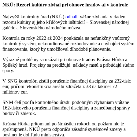
NKÚ: Rezort kultúry zlyhal pri obnove hradov aj v kontrole
Najvyšší kontrolný úrad (NKÚ)
odhalil
vážne zlyhania v riadení
rezortu kultúry aj jeho kľúčových inštitúcií – Slovenskej národnej
galérie a Slovenského národného múzea.
Kontrola za roky 2022 až 2024 poukázala na nefunkčný vnútorný
kontrolný systém, nekoordinované rozhodovanie a chýbajúci systém
financovania, ktorý by umožňoval dlhodobé plánovanie.
Výrazné problémy sa ukázali pri obnove hradov Krásna Hôrka a
Spišský hrad. Projekty sa predlžujú, náklady rastú a pribúdajú súdne
spory.
V SNG kontrolóri zistili porušenie finančnej disciplíny za 232-tisíc
eur, pričom rekonštrukcia areálu zdražela z 38 na takmer 72
miliónov eur.
SNM čelí podľa kontrolného úradu podobným zlyhaniam vrátane
162-tisícového porušenia finančnej disciplíny a zanedbanej správy
budov či zbierok.
Krásna Hôrka pritom ani po štrnástich rokoch od požiaru nie je
sprístupnená. NKÚ preto odporúča zásadné systémové zmeny a
posilnenie dohľadu ministerstva.