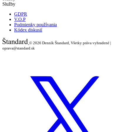
Služby
GDPR
V.O.P
Podmienky používania
Kódex diskusií
© 2026
Denník Štandard, Všetky práva vyhradené |
oprava@standard.sk