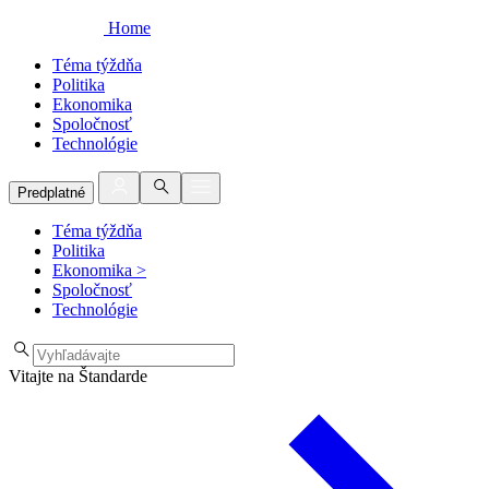
Home
Téma týždňa
Politika
Ekonomika
Spoločnosť
Technológie
Predplatné
Téma týždňa
Politika
Ekonomika
>
Spoločnosť
Technológie
Vitajte na Štandarde