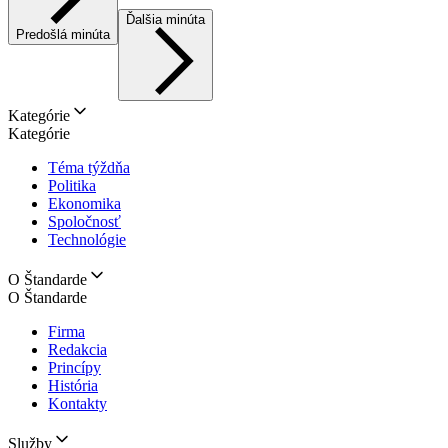
Ďalšia minúta
Predošlá minúta
Kategórie
Kategórie
Téma týždňa
Politika
Ekonomika
Spoločnosť
Technológie
O Štandarde
O Štandarde
Firma
Redakcia
Princípy
História
Kontakty
Služby