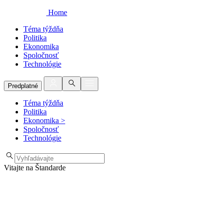
Home
Téma týždňa
Politika
Ekonomika
Spoločnosť
Technológie
Predplatné
Téma týždňa
Politika
Ekonomika
>
Spoločnosť
Technológie
Vitajte na Štandarde