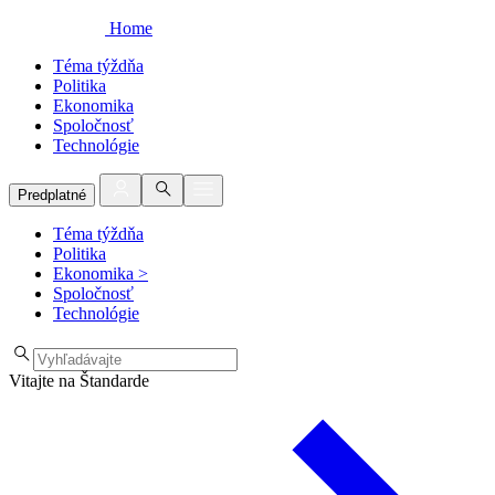
Home
Téma týždňa
Politika
Ekonomika
Spoločnosť
Technológie
Predplatné
Téma týždňa
Politika
Ekonomika
>
Spoločnosť
Technológie
Vitajte na Štandarde