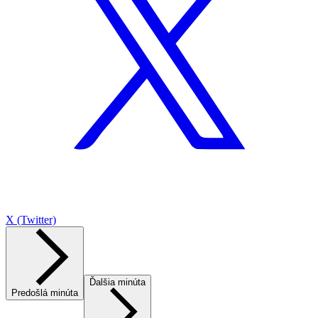
X (Twitter)
Ďalšia minúta
Predošlá minúta