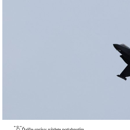
Ďalšie správy nájdete potiahnutím.