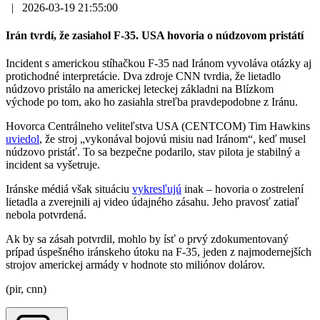
|
2026-03-19 21:55:00
Irán tvrdí, že zasiahol F-35. USA hovoria o núdzovom pristátí
Incident s americkou stíhačkou F-35 nad Iránom vyvoláva otázky aj
protichodné interpretácie. Dva zdroje CNN tvrdia, že lietadlo
núdzovo pristálo na americkej leteckej základni na Blízkom
východe po tom, ako ho zasiahla streľba pravdepodobne z Iránu.
Hovorca Centrálneho veliteľstva USA (CENTCOM) Tim Hawkins
uviedol
, že stroj „vykonával bojovú misiu nad Iránom“, keď musel
núdzovo pristáť. To sa bezpečne podarilo, stav pilota je stabilný a
incident sa vyšetruje.
Iránske médiá však situáciu
vykresľujú
inak – hovoria o zostrelení
lietadla a zverejnili aj video údajného zásahu. Jeho pravosť zatiaľ
nebola potvrdená.
Ak by sa zásah potvrdil, mohlo by ísť o prvý zdokumentovaný
prípad úspešného iránskeho útoku na F-35, jeden z najmodernejších
strojov americkej armády v hodnote sto miliónov dolárov.
(pir, cnn)