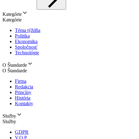
Kategórie
Kategórie
Téma týždňa
Politika
Ekonomika
Spoločnosť
Technológie
O Štandarde
O Štandarde
Firma
Redakcia
Princípy
História
Kontakty
Služby
Služby
GDPR
V.O.P