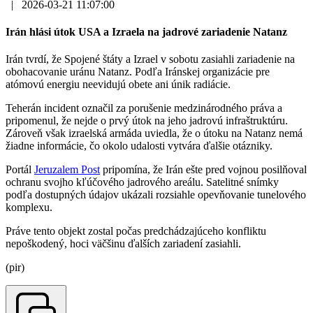
|
2026-03-21 11:07:00
Irán hlási útok USA a Izraela na jadrové zariadenie Natanz
Irán tvrdí, že Spojené štáty a Izrael v sobotu zasiahli zariadenie na
obohacovanie uránu Natanz. Podľa Iránskej organizácie pre
atómovú energiu neevidujú obete ani únik radiácie.
Teherán incident označil za porušenie medzinárodného práva a
pripomenul, že nejde o prvý útok na jeho jadrovú infraštruktúru.
Zároveň však izraelská armáda uviedla, že o útoku na Natanz nemá
žiadne informácie, čo okolo udalosti vytvára ďalšie otázniky.
Portál
Jeruzalem Post
pripomína, že Irán ešte pred vojnou posilňoval
ochranu svojho kľúčového jadrového areálu. Satelitné snímky
podľa dostupných údajov ukázali rozsiahle opevňovanie tunelového
komplexu.
Práve tento objekt zostal počas predchádzajúceho konfliktu
nepoškodený, hoci väčšinu ďalších zariadení zasiahli.
(pir)