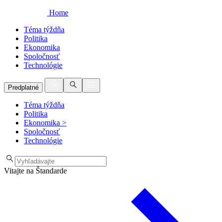
Home
Téma týždňa
Politika
Ekonomika
Spoločnosť
Technológie
Predplatné
Téma týždňa
Politika
Ekonomika
>
Spoločnosť
Technológie
Vitajte na Štandarde