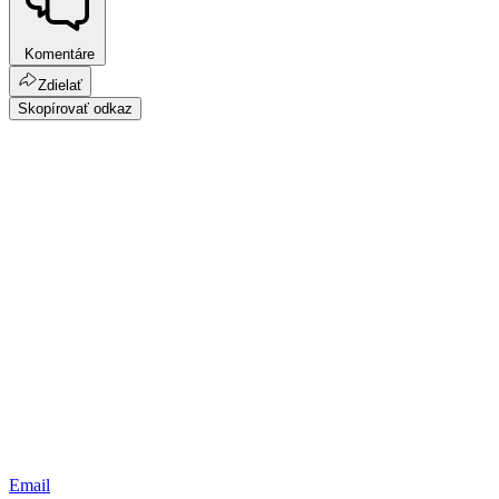
Komentáre
Zdielať
Skopírovať odkaz
Email