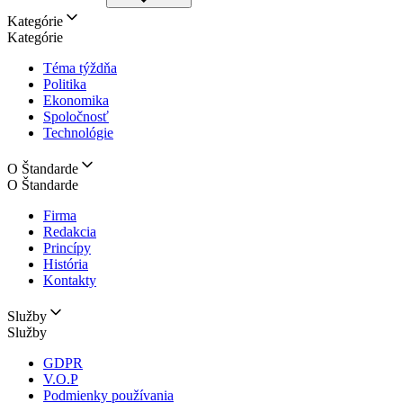
Kategórie
Kategórie
Téma týždňa
Politika
Ekonomika
Spoločnosť
Technológie
O Štandarde
O Štandarde
Firma
Redakcia
Princípy
História
Kontakty
Služby
Služby
GDPR
V.O.P
Podmienky používania