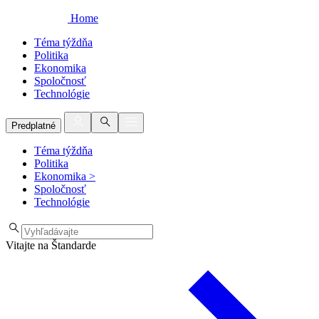
Home
Téma týždňa
Politika
Ekonomika
Spoločnosť
Technológie
Predplatné
Téma týždňa
Politika
Ekonomika
>
Spoločnosť
Technológie
Vitajte na Štandarde