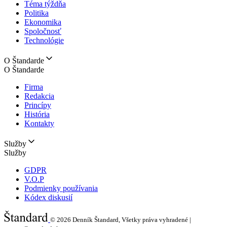
Téma týždňa
Politika
Ekonomika
Spoločnosť
Technológie
O Štandarde
O Štandarde
Firma
Redakcia
Princípy
História
Kontakty
Služby
Služby
GDPR
V.O.P
Podmienky používania
Kódex diskusií
© 2026
Denník Štandard, Všetky práva vyhradené |