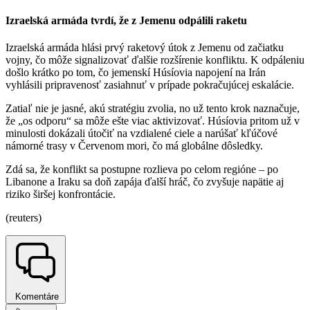
Izraelská armáda tvrdí, že z Jemenu odpálili raketu
Izraelská armáda hlási prvý raketový útok z Jemenu od začiatku
vojny, čo môže signalizovať ďalšie rozšírenie konfliktu. K odpáleniu
došlo krátko po tom, čo jemenskí Húsíovia napojení na Irán
vyhlásili pripravenosť zasiahnuť v prípade pokračujúcej eskalácie.
Zatiaľ nie je jasné, akú stratégiu zvolia, no už tento krok naznačuje,
že „os odporu“ sa môže ešte viac aktivizovať. Húsíovia pritom už v
minulosti dokázali útočiť na vzdialené ciele a narúšať kľúčové
námorné trasy v Červenom mori, čo má globálne dôsledky.
Zdá sa, že konflikt sa postupne rozlieva po celom regióne – po
Libanone a Iraku sa doň zapája ďalší hráč, čo zvyšuje napätie aj
riziko širšej konfrontácie.
(reuters)
Komentáre