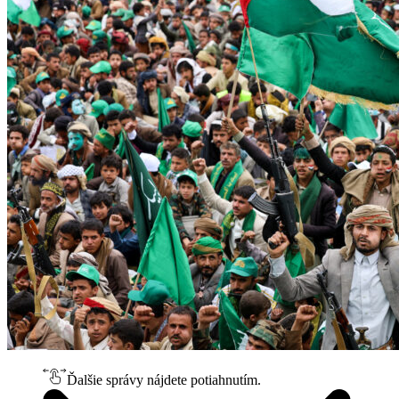
Ďalšie správy nájdete potiahnutím.