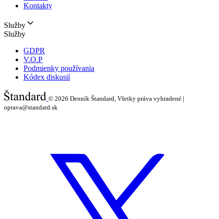
Kontakty
Služby
Služby
GDPR
V.O.P
Podmienky používania
Kódex diskusií
© 2026
Denník Štandard, Všetky práva vyhradené |
oprava@standard.sk