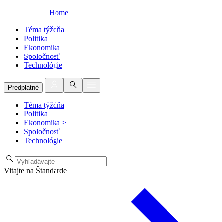
Home
Téma týždňa
Politika
Ekonomika
Spoločnosť
Technológie
Predplatné
Téma týždňa
Politika
Ekonomika
>
Spoločnosť
Technológie
Vitajte na Štandarde