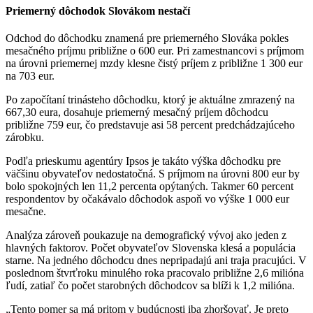
Priemerný dôchodok Slovákom nestačí
Odchod do dôchodku znamená pre priemerného Slováka pokles
mesačného príjmu približne o 600 eur. Pri zamestnancovi s príjmom
na úrovni priemernej mzdy klesne čistý príjem z približne 1 300 eur
na 703 eur.
Po započítaní trinásteho dôchodku, ktorý je aktuálne zmrazený na
667,30 eura, dosahuje priemerný mesačný príjem dôchodcu
približne 759 eur, čo predstavuje asi 58 percent predchádzajúceho
zárobku.
Podľa prieskumu agentúry Ipsos je takáto výška dôchodku pre
väčšinu obyvateľov nedostatočná. S príjmom na úrovni 800 eur by
bolo spokojných len 11,2 percenta opýtaných. Takmer 60 percent
respondentov by očakávalo dôchodok aspoň vo výške 1 000 eur
mesačne.
Analýza zároveň poukazuje na demografický vývoj ako jeden z
hlavných faktorov. Počet obyvateľov Slovenska klesá a populácia
starne. Na jedného dôchodcu dnes nepripadajú ani traja pracujúci. V
poslednom štvrťroku minulého roka pracovalo približne 2,6 milióna
ľudí, zatiaľ čo počet starobných dôchodcov sa blíži k 1,2 milióna.
„Tento pomer sa má pritom v budúcnosti iba zhoršovať. Je preto