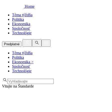
Home
Téma týždňa
Politika
Ekonomika
Spoločnosť
Technológie
Predplatné
Téma týždňa
Politika
Ekonomika
>
Spoločnosť
Technológie
Vitajte na Štandarde