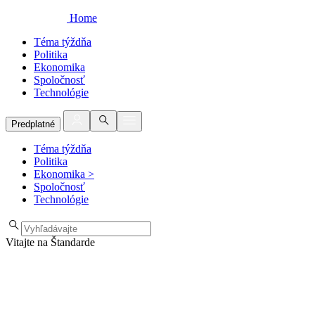
Home
Téma týždňa
Politika
Ekonomika
Spoločnosť
Technológie
Predplatné
Téma týždňa
Politika
Ekonomika
>
Spoločnosť
Technológie
Vitajte na Štandarde