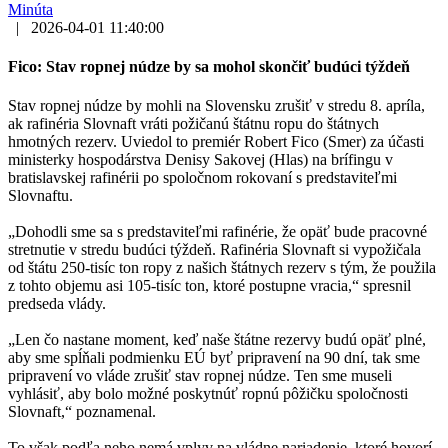
Minúta
|
2026-04-01 11:40:00
Fico: Stav ropnej núdze by sa mohol skončiť budúci týždeň
Stav ropnej núdze by mohli na Slovensku zrušiť v stredu 8. apríla,
ak rafinéria Slovnaft vráti požičanú štátnu ropu do štátnych
hmotných rezerv. Uviedol to premiér Robert Fico (Smer) za účasti
ministerky hospodárstva Denisy Sakovej (Hlas) na brífingu v
bratislavskej rafinérii po spoločnom rokovaní s predstaviteľmi
Slovnaftu.
„Dohodli sme sa s predstaviteľmi rafinérie, že opäť bude pracovné
stretnutie v stredu budúci týždeň. Rafinéria Slovnaft si vypožičala
od štátu 250-tisíc ton ropy z našich štátnych rezerv s tým, že použila
z tohto objemu asi 105-tisíc ton, ktoré postupne vracia,“ spresnil
predseda vlády.
„Len čo nastane moment, keď naše štátne rezervy budú opäť plné,
aby sme spĺňali podmienku EÚ byť pripravení na 90 dní, tak sme
pripravení vo vláde zrušiť stav ropnej núdze. Ten sme museli
vyhlásiť, aby bolo možné poskytnúť ropnú pôžičku spoločnosti
Slovnaft,“ poznamenal.
To však podľa neho nemá vplyv na vládne nariadenie, ktoré hovorí