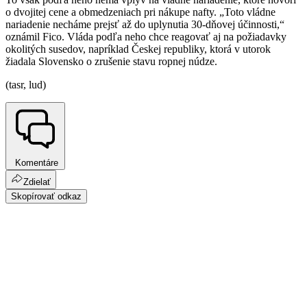
o dvojitej cene a obmedzeniach pri nákupe nafty. „Toto vládne
nariadenie necháme prejsť až do uplynutia 30-dňovej účinnosti,“
oznámil Fico. Vláda podľa neho chce reagovať aj na požiadavky
okolitých susedov, napríklad Českej republiky, ktorá v utorok
žiadala Slovensko o zrušenie stavu ropnej núdze.
(tasr, lud)
Komentáre
Zdielať
Skopírovať odkaz