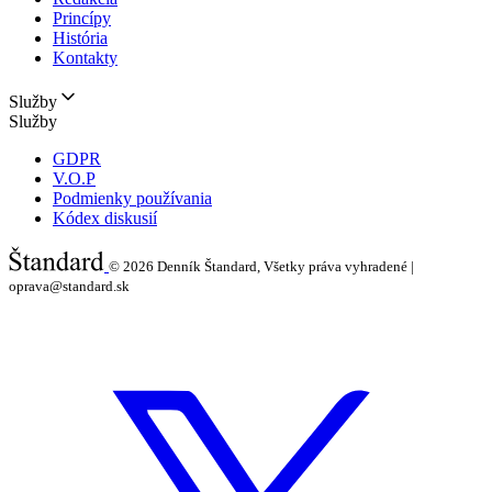
Princípy
História
Kontakty
Služby
Služby
GDPR
V.O.P
Podmienky používania
Kódex diskusií
© 2026
Denník Štandard, Všetky práva vyhradené |
oprava@standard.sk