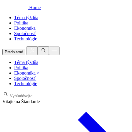
Home
Téma týždňa
Politika
Ekonomika
Spoločnosť
Technológie
Predplatné
Téma týždňa
Politika
Ekonomika
>
Spoločnosť
Technológie
Vitajte na Štandarde