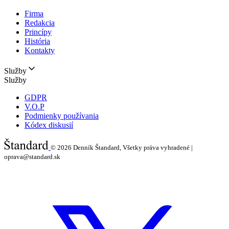
Firma
Redakcia
Princípy
História
Kontakty
Služby
Služby
GDPR
V.O.P
Podmienky používania
Kódex diskusií
© 2026
Denník Štandard, Všetky práva vyhradené |
oprava@standard.sk