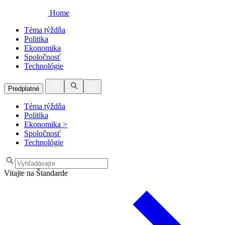
Home
Téma týždňa
Politika
Ekonomika
Spoločnosť
Technológie
Predplatné
Téma týždňa
Politika
Ekonomika
>
Spoločnosť
Technológie
Vitajte na Štandarde