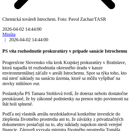
Chemická továreň Istrochem. Foto: Pavol Zachar/TASR
2026-04-02 14:44:00
Minúta
|
2026-04-02 14:44:00
PS víta rozhodnutie prokuratúry v prípade sanácie Istrochemu
Progresívne Slovensko víta krok Krajskej prokuratúry v Bratislave,
ktorá napadla tri rozhodnutia okresného úradu v kauze
environmentálnej záťaže v areáli Istrochemu. Spor sa týka toho, kto
má niesť náklady na sanáciu územia, ktoré sa môžu vyšplhať na
stovky miliónov eur.
Poslankyňa PS Tamara Stohlová tvrdí, že doteraz nebolo dostatočne
preukázané, že by zákonné podmienky na prenos tejto povinnosti na
štát boli splnené.
Podľa nej vlastník areálu nezdokladoval konkrétne investície do
zlepšenia životného prostredia ani to, že záväzky z privatizačných
dokumentov postačujú na to, aby náklady napokon niesli verejné
financie. Zároveň vyzvala ministra životného prostredia Tomáša