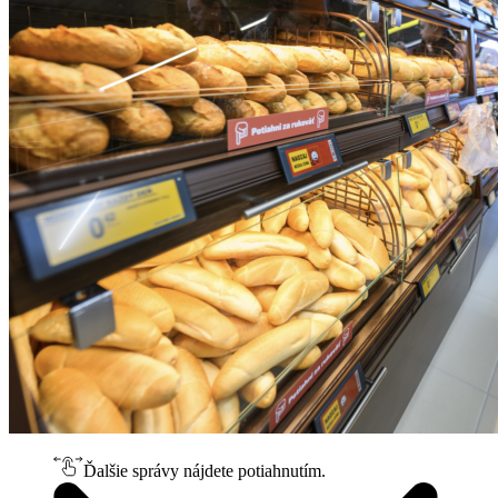
Ďalšie správy nájdete potiahnutím.