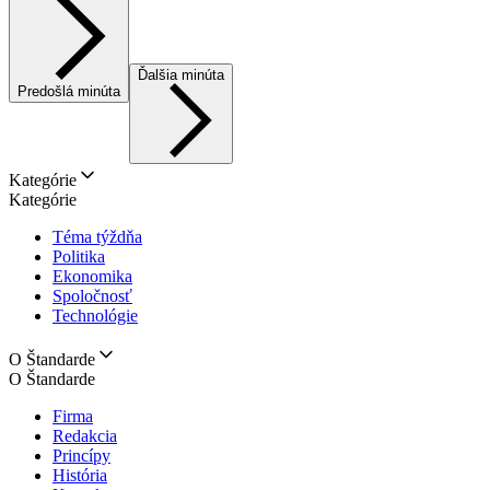
Ďalšia minúta
Predošlá minúta
Kategórie
Kategórie
Téma týždňa
Politika
Ekonomika
Spoločnosť
Technológie
O Štandarde
O Štandarde
Firma
Redakcia
Princípy
História