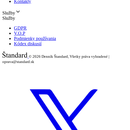
Kontakty
Služby
Služby
GDPR
V.O.P
Podmienky používania
Kódex diskusií
© 2026
Denník Štandard, Všetky práva vyhradené |
oprava@standard.sk