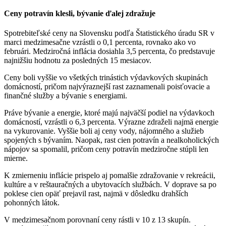
Ceny potravín klesli, bývanie ďalej zdražuje
Spotrebiteľské ceny na Slovensku podľa Štatistického úradu SR v
marci medzimesačne vzrástli o 0,1 percenta, rovnako ako vo
februári. Medziročná inflácia dosiahla 3,5 percenta, čo predstavuje
najnižšiu hodnotu za posledných 15 mesiacov.
Ceny boli vyššie vo všetkých trinástich výdavkových skupinách
domácností, pričom najvýraznejší rast zaznamenali poisťovacie a
finančné služby a bývanie s energiami.
Práve bývanie a energie, ktoré majú najväčší podiel na výdavkoch
domácností, vzrástli o 6,3 percenta. Výrazne zdraželi najmä energie
na vykurovanie. Vyššie boli aj ceny vody, nájomného a služieb
spojených s bývaním. Naopak, rast cien potravín a nealkoholických
nápojov sa spomalil, pričom ceny potravín medziročne stúpli len
mierne.
K zmierneniu inflácie prispelo aj pomalšie zdražovanie v rekreácii,
kultúre a v reštauračných a ubytovacích službách. V doprave sa po
poklese cien opäť prejavil rast, najmä v dôsledku drahších
pohonných látok.
V medzimesačnom porovnaní ceny rástli v 10 z 13 skupín.