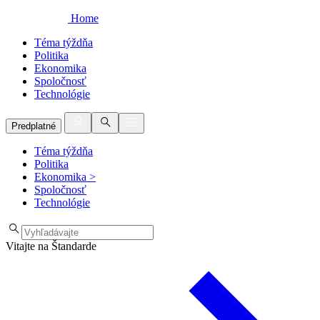
Home
Téma týždňa
Politika
Ekonomika
Spoločnosť
Technológie
Predplatné
Téma týždňa
Politika
Ekonomika
>
Spoločnosť
Technológie
Vitajte na Štandarde