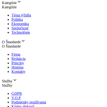
Kategórie
Kategórie
Téma týždňa
Politika
Ekonomika
Spoločnosť
Technológie
O Štandarde
O Štandarde
Firma
Redakcia
Princípy
História
Kontakty
Služby
Služby
GDPR
V.O.P
Podmienky používania
Kódex diskusií