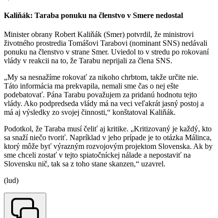
Kaliňák: Taraba ponuku na členstvo v Smere nedostal
Minister obrany Robert Kaliňák (Smer) potvrdil, že ministrovi
životného prostredia Tomášovi Tarabovi (nominant SNS) nedávali
ponuku na členstvo v strane Smer. Uviedol to v stredu po rokovaní
vlády v reakcii na to, že Tarabu neprijali za člena SNS.
„My sa nesnažíme rokovať za nikoho chrbtom, takže určite nie.
Táto informácia ma prekvapila, nemali sme čas o nej ešte
podebatovať. Pána Tarabu považujem za pridanú hodnotu tejto
vlády. Ako podpredseda vlády má na veci veľakrát jasný postoj a
má aj výsledky zo svojej činnosti,“ konštatoval Kaliňák.
Podotkol, že Taraba musí čeliť aj kritike. „Kritizovaný je každý, kto
sa snaží niečo tvoriť. Napríklad v jeho prípade je to otázka Málinca,
ktorý môže byť výrazným rozvojovým projektom Slovenska. Ak by
sme chceli zostať v tejto spiatočníckej nálade a nepostaviť na
Slovensku nič, tak sa z toho stane skanzen,“ uzavrel.
(lud)