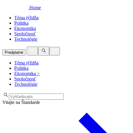
Home
Téma týždňa
Politika
Ekonomika
Spoločnosť
Technológie
Predplatné
Téma týždňa
Politika
Ekonomika
>
Spoločnosť
Technológie
Vitajte na Štandarde