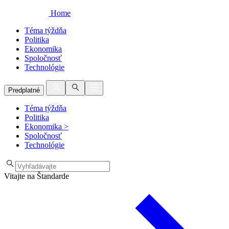
Home
Téma týždňa
Politika
Ekonomika
Spoločnosť
Technológie
Predplatné
Téma týždňa
Politika
Ekonomika
>
Spoločnosť
Technológie
Vitajte na Štandarde