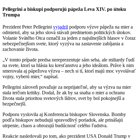
Pellegrini a biskupi podporujú pápeža Leva XIV. po útoku
Trumpa
Prezident Peter Pellegrini
vyjadril
podporu výzve pápeža na mier a
odmietol, aby sa jeho slová stávali predmetom politických útokov.
Volanie Svätého Otca označil za jeden z najsilnejších hlasov v čoraz
nebezpečnejšom svete, ktorý vyzýva na zastavenie zabíjania a
zachovanie života.
„V tomto prípade predsa nereprezentuje sám seba, ale miliardy ľudí
na svete, ktorí sa hlásia ku kresťanstvu a jeho ideálom. Práve k nim
smerovala aj pápežova výzva – nech si tí, ktorí majú moc vyvolávať
vojny, vyberú mier,“ napísal.
Pellegrini zároveň považuje za neprijateľné, aby sa výzva na mier
stala terčom kritiky. Dodal, že ak by sa snaha o mier a ochranu
života stala prioritou svetových lídrov, svet by bol pokojnejší a
bezpečnejší.
Podporu vyslovila aj Konferencia biskupov Slovenska. Bomby
podľa biskupov nebudujú spravodlivý poriadok, ale prinášajú
utrpenie, chaos a ohrozujú budúcnosť celého ľudstva.
Reakcie nasledovali po tom, ako prezident USA Donald Trump v