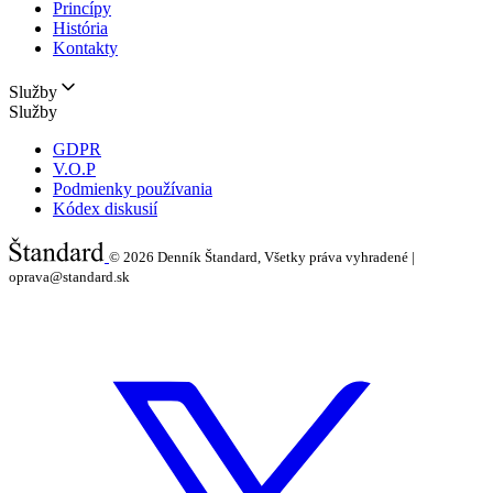
Princípy
História
Kontakty
Služby
Služby
GDPR
V.O.P
Podmienky používania
Kódex diskusií
© 2026
Denník Štandard, Všetky práva vyhradené |
oprava@standard.sk