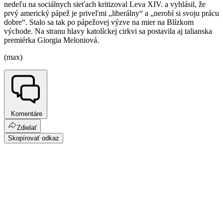
nedeľu na sociálnych sieťach kritizoval Leva XIV. a vyhlásil, že
prvý americký pápež je priveľmi „liberálny“ a „nerobí si svoju prácu
dobre“. Stalo sa tak po pápežovej výzve na mier na Blízkom
východe. Na stranu hlavy katolíckej cirkvi sa postavila aj talianska
premiérka Giorgia Meloniová.
(max)
Komentáre
Zdielať
Skopírovať odkaz