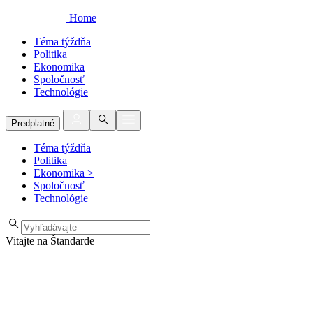
Home
Téma týždňa
Politika
Ekonomika
Spoločnosť
Technológie
Predplatné
Téma týždňa
Politika
Ekonomika
>
Spoločnosť
Technológie
Vitajte na Štandarde