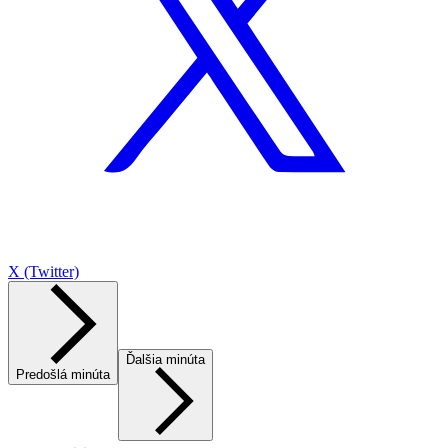
X (Twitter)
Ďalšia minúta
Predošlá minúta