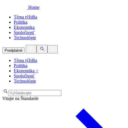
Home
Téma týždňa
Politika
Ekonomika
Spoločnosť
Technológie
Predplatné
Téma týždňa
Politika
Ekonomika
>
Spoločnosť
Technológie
Vitajte na Štandarde