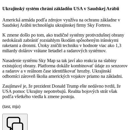
Ukrajinský systém chráni základňu USA v Saudskej Arábii
Americká armáda podľa zdrojov využíva na ochranu základne v
Saudskej Arábii technológiu ukrajinskej firmy Sky Fortress.
K zmene došlo po tom, ako tradičné systémy protivzdušnej obrany
nedokázali zabrániť rozsiahlym škodám spôsobeným iránskymi
raketami a dronmi. Útoky zničili techniku v hodnote viac ako 1,3
miliardy dolárov vrátane lietadiel a radarových systémov.
Nasadenie systému Sky Map sa tak javí ako reakcia na slabiny
existujúcej obrany. Platforma dokáže kombinovať údaje zo senzorov
a radarov a v reálnom čase identifikovať hrozby. Ukrajinskí
odborníci zároveň školia amerických vojakov priamo na základni.
Zaujímavé je, že prezident Donald Trump ešte nedávno tvrdil, že
USA pomoc Ukrajiny nepotrebujú. Realita bojových strát však
podľa všetkého viedla k zmene postoja.
(tasr, mja)