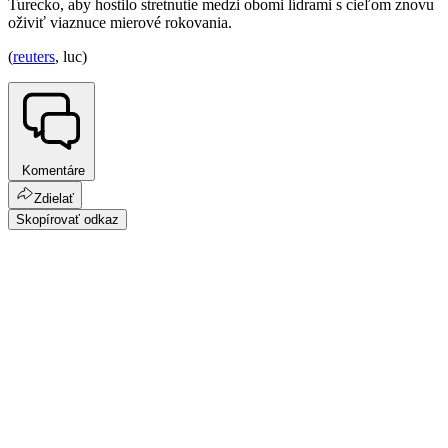
Turecko, aby hostilo stretnutie medzi obomi lídrami s cieľom znovu
oživiť viaznuce mierové rokovania.
(
reuters
, luc)
Komentáre
Zdielať
Skopírovať odkaz