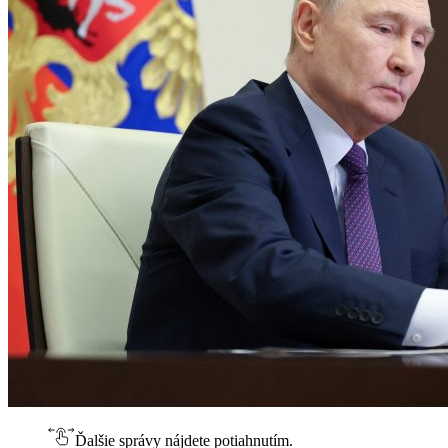
Ďalšie správy nájdete potiahnutím.