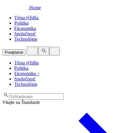
Home
Téma týždňa
Politika
Ekonomika
Spoločnosť
Technológie
Predplatné
Téma týždňa
Politika
Ekonomika
>
Spoločnosť
Technológie
Vitajte na Štandarde