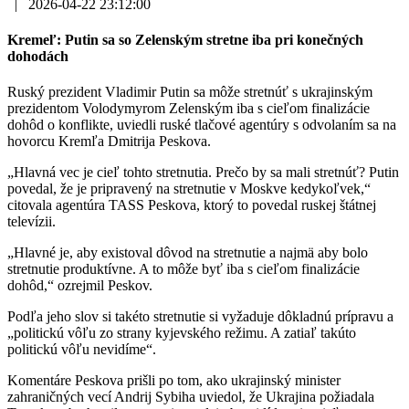
|
2026-04-22 23:12:00
Kremeľ: Putin sa so Zelenským stretne iba pri konečných
dohodách
Ruský prezident Vladimir Putin sa môže stretnúť s ukrajinským
prezidentom Volodymyrom Zelenským iba s cieľom finalizácie
dohôd o konflikte, uviedli ruské tlačové agentúry s odvolaním sa na
hovorcu Kremľa Dmitrija Peskova.
„Hlavná vec je cieľ tohto stretnutia. Prečo by sa mali stretnúť? Putin
povedal, že je pripravený na stretnutie v Moskve kedykoľvek,“
citovala agentúra TASS Peskova, ktorý to povedal ruskej štátnej
televízii.
„Hlavné je, aby existoval dôvod na stretnutie a najmä aby bolo
stretnutie produktívne. A to môže byť iba s cieľom finalizácie
dohôd,“ ozrejmil Peskov.
Podľa jeho slov si takéto stretnutie si vyžaduje dôkladnú prípravu a
„politickú vôľu zo strany kyjevského režimu. A zatiaľ takúto
politickú vôľu nevidíme“.
Komentáre Peskova prišli po tom, ako ukrajinský minister
zahraničných vecí Andrij Sybiha uviedol, že Ukrajina požiadala