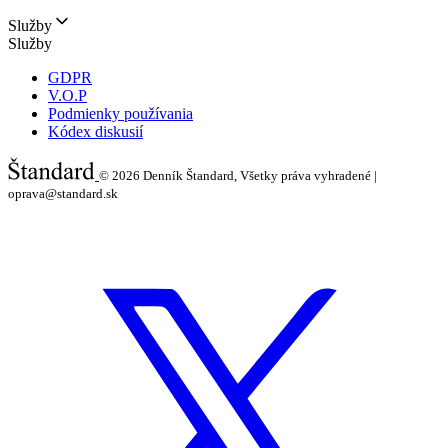
Služby
Služby
GDPR
V.O.P
Podmienky používania
Kódex diskusií
© 2026
Denník Štandard, Všetky práva vyhradené |
oprava@standard.sk