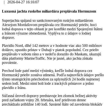
|
2026-04-27 16:16:07
Luxusná jachta ruského miliardára preplávala Hormuzom
Superjachta spájaná so sankcionovaným ruským miliardárom
Alexejom Mordašovom preplávala cez Hormuzský prieliv, hoci
lodná doprava v tejto oblasti je pre konflikt medzi Spojenými štátmi
a Iránom výrazne obmedzená. Vyplýva to z údajov o lodnej
doprave.
Plavidlo Nord, dlhé 142 metrov a v hodnote viac ako 500 miliónov
dolárov, opustilo prístav v Dubaji v piatok popoludní. Cez prieliv
preplávalo v sobotu ráno a v nedeľu dorazilo do Maskatu, ukazujú
dáta platformy MarineTraffic. Nie je jasné, ako jachta získala
povolenie.
Prechod lode patrí medzi výnimky, keďže lodná doprava cez
Hormuzský prieliv zostáva utlmená. Podľa najnovších údajov prešlo
týmto strategickým priechodom za uplynulých 24 hodín najmenej
sedem lodí. Medzi nimi boli lode z irackých prístavov a jedno
plavidlo z Iránu.
Súčasná úroveň dopravy predstavuje len zlomok bežnej aktivity
pred začiatkom vojny 28. februára, keď prielivom denne
prechádzalo približne 140 lodí. Spojené štáty od zavedenia blokády