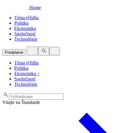
Home
Téma týždňa
Politika
Ekonomika
Spoločnosť
Technológie
Predplatné
Téma týždňa
Politika
Ekonomika
>
Spoločnosť
Technológie
Vitajte na Štandarde