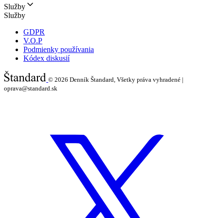
Služby
Služby
GDPR
V.O.P
Podmienky používania
Kódex diskusií
© 2026
Denník Štandard, Všetky práva vyhradené |
oprava@standard.sk