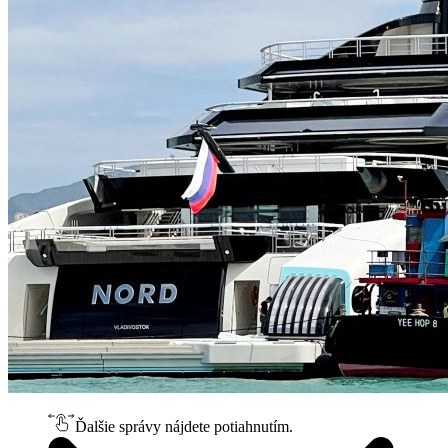
Ďalšie správy nájdete potiahnutím.