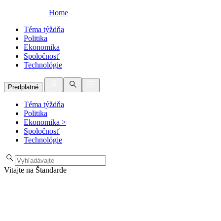
Home
Téma týždňa
Politika
Ekonomika
Spoločnosť
Technológie
Predplatné
Téma týždňa
Politika
Ekonomika
>
Spoločnosť
Technológie
Vitajte na Štandarde