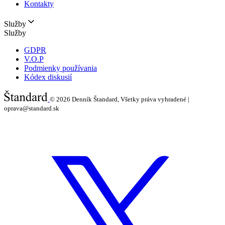
Kontakty
Služby
Služby
GDPR
V.O.P
Podmienky používania
Kódex diskusií
© 2026
Denník Štandard, Všetky práva vyhradené |
oprava@standard.sk