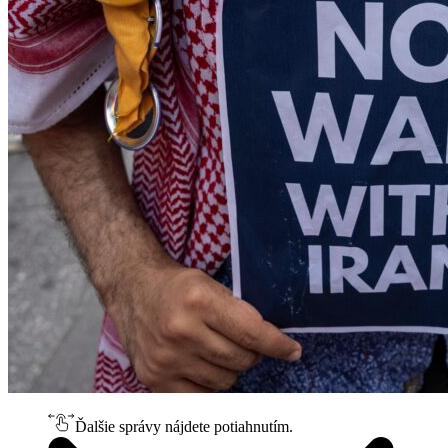
Ďalšie správy nájdete potiahnutím.