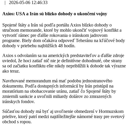
|
2026-05-06 12:46:33
Axios: USA a Irán sú blízko dohody o ukončení vojny
Spojené štáty a Irán sú podľa portálu Axios blízko dohody o
stručnom memorande, ktoré by mohlo ukončiť vojnový konflikt a
vytvoriť rámec pre ďalšie rokovania o iránskom jadrovom
programe. Biely dom očakáva odpoveď Teheránu na kľúčové body
dohody v priebehu najbližších 48 hodín.
Axios s odvolaním sa na amerických predstaviteľov a ďalšie zdroje
uviedol, že hoci zatiaľ nič nie je definitívne dohodnuté, obe strany
sa od začiatku konfliktu ešte nikdy nepriblížili k dohode tak výrazne
ako teraz.
Navrhované memorandum má mať podobu jednostranového
dokumentu. Podľa dostupných informácií by Irán pristúpil na
moratórium na obohacovanie uránu, zatiaľ čo Spojené štáty by
zmiernili sankcie a uvoľnili miliardy dolárov zo zmrazených
iránskych fondov.
Súčasťou dohody má byť aj uvoľnenie obmedzení v Hormuzskom
prielive, ktorý patrí medzi najdôležitejšie námorné trasy pre svetový
obchod s ropou.