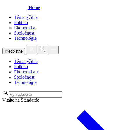
Home
Téma týždňa
Politika
Ekonomika
Spoločnosť
Technológie
Predplatné
Téma týždňa
Politika
Ekonomika
>
Spoločnosť
Technológie
Vitajte na Štandarde