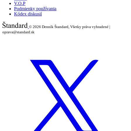
V.O.P
Podmienky používania
Kódex diskusií
© 2026
Denník Štandard, Všetky práva vyhradené |
oprava@standard.sk