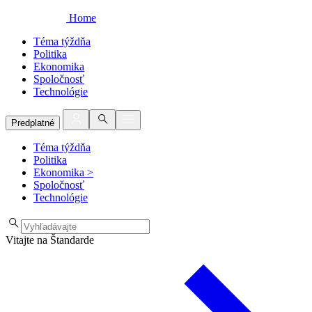
Home
Téma týždňa
Politika
Ekonomika
Spoločnosť
Technológie
Predplatné
Téma týždňa
Politika
Ekonomika
>
Spoločnosť
Technológie
Vitajte na Štandarde