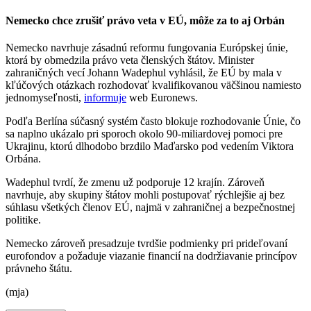
Nemecko chce zrušiť právo veta v EÚ, môže za to aj Orbán
Nemecko navrhuje zásadnú reformu fungovania Európskej únie,
ktorá by obmedzila právo veta členských štátov. Minister
zahraničných vecí Johann Wadephul vyhlásil, že EÚ by mala v
kľúčových otázkach rozhodovať kvalifikovanou väčšinou namiesto
jednomyseľnosti,
informuje
web Euronews.
Podľa Berlína súčasný systém často blokuje rozhodovanie Únie, čo
sa naplno ukázalo pri sporoch okolo 90-miliardovej pomoci pre
Ukrajinu, ktorú dlhodobo brzdilo Maďarsko pod vedením Viktora
Orbána.
Wadephul tvrdí, že zmenu už podporuje 12 krajín. Zároveň
navrhuje, aby skupiny štátov mohli postupovať rýchlejšie aj bez
súhlasu všetkých členov EÚ, najmä v zahraničnej a bezpečnostnej
politike.
Nemecko zároveň presadzuje tvrdšie podmienky pri prideľovaní
eurofondov a požaduje viazanie financií na dodržiavanie princípov
právneho štátu.
(mja)