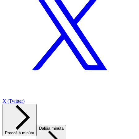
X (Twitter)
Ďalšia minúta
Predošlá minúta