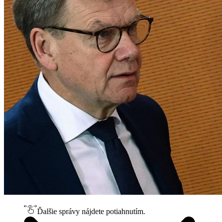
Ďalšie správy nájdete potiahnutím.