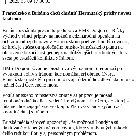
|
2026-05-09 17:36:03
Francúzsko a Británia chcú chrániť Hormuzský prieliv novou
koalíciou
Británia oznámila presun torpédoborca HMS Dragon na Blízky
východ v rámci príprav na možnú medzinárodnú operáciu na
ochranu lodnej dopravy v Hormuzskom prielive. Londýn uviedol,
že krok je súčasťou spoločného britsko-francúzskeho plánu na
obnovenie bezpečnosti jednej z najdôležitejších obchodných trás
sveta po eskalácii konfliktu s Iránom.
HMS Dragon pôvodne nasadili vo východnom Stredomorí po
vypuknutí vojny s Iránom, kde pomáhal pri obrane Cypru.
Francúzsko medzitým presunulo svoju údernú lietadlovú skupinu do
južnej časti Červeného mora.
Podľa britského ministerstva obrany sa pripravuje možná
mnohonárodná koalícia vedená Londýnom a Parížom, do ktorej sa
údajne chce zapojiť viacero krajín. Plán však bude vyžadovať
koordináciu aj s Iránom.
Britské médiá zároveň upozorňujú, že možnosti Londýna sú
limitované oslabeným námorníctvom, ktoré v uplynulých rokoch
čelilo redukcii flotily aj personálnym problémom.