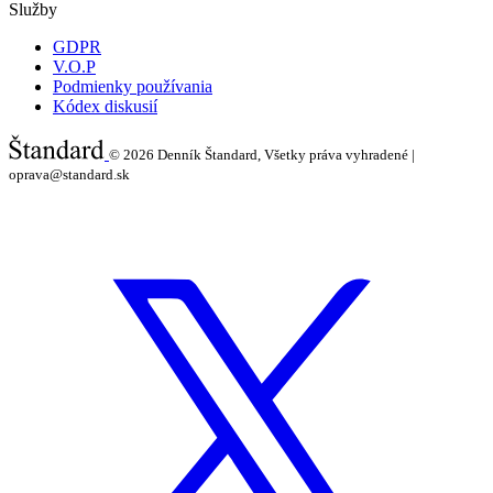
Služby
GDPR
V.O.P
Podmienky používania
Kódex diskusií
© 2026
Denník Štandard, Všetky práva vyhradené |
oprava@standard.sk