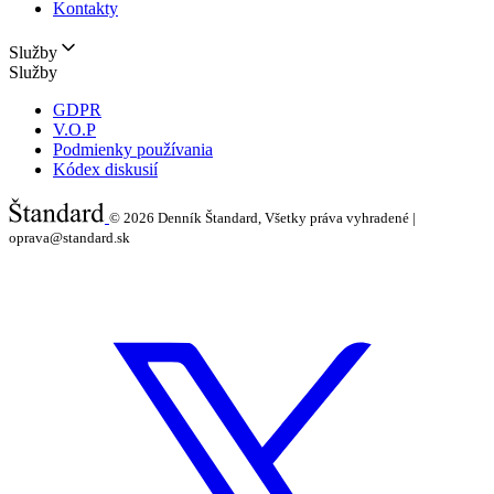
Kontakty
Služby
Služby
GDPR
V.O.P
Podmienky používania
Kódex diskusií
© 2026
Denník Štandard, Všetky práva vyhradené |
oprava@standard.sk