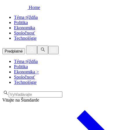
Home
Téma týždňa
Politika
Ekonomika
Spoločnosť
Technológie
Predplatné
Téma týždňa
Politika
Ekonomika
>
Spoločnosť
Technológie
Vitajte na Štandarde