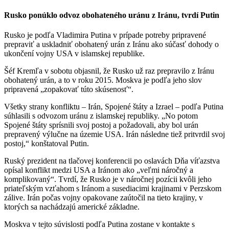
Rusko ponúklo odvoz obohateného uránu z Iránu, tvrdí Putin
Rusko je podľa Vladimira Putina v prípade potreby pripravené
prepraviť a uskladniť obohatený urán z Iránu ako súčasť dohody o
ukončení vojny USA v islamskej republike.
Šéf Kremľa v sobotu objasnil, že Rusko už raz prepravilo z Iránu
obohatený urán, a to v roku 2015. Moskva je podľa jeho slov
pripravená „zopakovať túto skúsenosť“.
Všetky strany konfliktu – Irán, Spojené štáty a Izrael – podľa Putina
súhlasili s odvozom uránu z islamskej republiky. „No potom
Spojené štáty sprísnili svoj postoj a požadovali, aby bol urán
prepravený výlučne na územie USA. Irán následne tiež pritvrdil svoj
postoj,“ konštatoval Putin.
Ruský prezident na tlačovej konferencii po oslavách Dňa víťazstva
opísal konflikt medzi USA a Iránom ako „veľmi náročný a
komplikovaný“. Tvrdí, že Rusko je v náročnej pozícii kvôli jeho
priateľským vzťahom s Iránom a susediacimi krajinami v Perzskom
zálive. Irán počas vojny opakovane zaútočil na tieto krajiny, v
ktorých sa nachádzajú americké základne.
Moskva v tejto súvislosti podľa Putina zostane v kontakte s