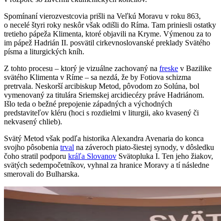
Spomínaní vierozvestcovia prišli na Veľkú Moravu v roku 863,
o necelé štyri roky neskôr však odišli do Ríma. Tam priniesli ostatky
tretieho pápeža Klimenta, ktoré objavili na Kryme. Výmenou za to
im pápež Hadrián II. posvätil cirkevnoslovanské preklady Svätého
písma a liturgických kníh.
Z tohto procesu – ktorý je vizuálne zachovaný na
freske
v Bazilike
svätého Klimenta v Ríme – sa nezdá, že by Fotiova schizma
pretrvala. Neskorší arcibiskup Metod, pôvodom zo Solúna, bol
vymenovaný za titulára Sriemskej arcidiecézy práve Hadriánom.
Išlo teda o bežné prepojenie západných a východných
predstaviteľov kléru (hoci s rozdielmi v liturgii, ako kvasený či
nekvasený chlieb).
Svätý Metod však podľa historika Alexandra Avenaria do konca
svojho pôsobenia
trval
na záveroch piato-šiestej synody, v dôsledku
čoho stratil podporu
kráľa Slovanov
Svätopluka I. Ten jeho žiakov,
svätých sedempočetníkov, vyhnal za hranice Moravy a tí následne
smerovali do Bulharska.