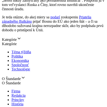
„nebol nikdy zamýšľaný ako permanentná inštitúcia“. Podporili ju v
tom veľvyslanci Ruska a Číny, ktorí rovno navrhli ukončenie
činnosti úradu.
Je teda otázne, do akej miery sa
podarí
zoskupeniu
Priatelia
západného Balkánu
prijať Bosnu do EÚ ako jeden štát – a či sa
dlhodobo sužovaná krajina nerozpadne skôr, ako by podpísala prvú
dohodu o pristúpení k Únii.
Kategórie
Kategórie
Téma týždňa
Politika
Ekonomika
Spoločnosť
Technológie
O Štandarde
O Štandarde
Firma
Redakcia
Princípy
História