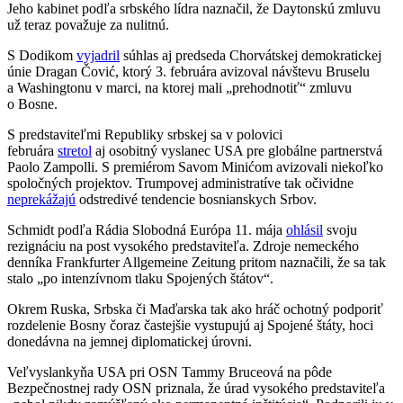
Jeho kabinet podľa srbského lídra naznačil, že Daytonskú zmluvu
už teraz považuje za nulitnú.
S Dodikom
vyjadril
súhlas aj predseda Chorvátskej demokratickej
únie Dragan Čović, ktorý 3. februára avizoval návštevu Bruselu
a Washingtonu v marci, na ktorej mali „prehodnotiť“ zmluvu
o Bosne.
S predstaviteľmi Republiky srbskej sa v polovici
februára
stretol
aj osobitný vyslanec USA pre globálne partnerstvá
Paolo Zampolli. S premiérom Savom Minićom avizovali niekoľko
spoločných projektov. Trumpovej administratíve tak očividne
neprekážajú
odstredivé tendencie bosnianskych Srbov.
Schmidt podľa Rádia Slobodná Európa 11. mája
ohlásil
svoju
rezignáciu na post vysokého predstaviteľa. Zdroje nemeckého
denníka Frankfurter Allgemeine Zeitung pritom naznačili, že sa tak
stalo „po intenzívnom tlaku Spojených štátov“.
Okrem Ruska, Srbska či Maďarska tak ako hráč ochotný podporiť
rozdelenie Bosny čoraz častejšie vystupujú aj Spojené štáty, hoci
donedávna na jemnej diplomatickej úrovni.
Veľvyslankyňa USA pri OSN Tammy Bruceová na pôde
Bezpečnostnej rady OSN priznala, že úrad vysokého predstaviteľa