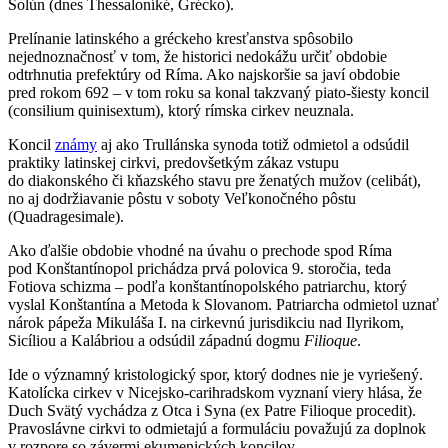
Solún (dnes Thessaloníké, Grécko).
Prelínanie latinského a gréckeho kresťanstva spôsobilo
nejednoznačnosť v tom, že historici nedokážu určiť obdobie
odtrhnutia prefektúry od Ríma. Ako najskoršie sa javí obdobie
pred rokom 692 – v tom roku sa konal takzvaný piato-šiesty koncil
(consilium quinisextum), ktorý rímska cirkev neuznala.
Koncil
známy
aj ako Trullánska synoda totiž odmietol a odsúdil
praktiky latinskej cirkvi, predovšetkým zákaz vstupu
do diakonského či kňazského stavu pre ženatých mužov (celibát),
no aj dodržiavanie pôstu v soboty Veľkonočného pôstu
(Quadragesimale).
Ako ďalšie obdobie vhodné na úvahu o prechode spod Ríma
pod Konštantínopol prichádza prvá polovica 9. storočia, teda
Fotiova schizma – podľa konštantínopolského patriarchu, ktorý
vyslal Konštantína a Metoda k Slovanom. Patriarcha odmietol uznať
nárok pápeža Mikuláša I. na cirkevnú jurisdikciu nad Ilyrikom,
Sicíliou a Kalábriou a odsúdil západnú dogmu
Filioque
.
Ide o významný kristologický spor, ktorý dodnes nie je vyriešený.
Katolícka cirkev v Nicejsko-carihradskom vyznaní viery hlása, že
Duch Svätý vychádza z Otca i Syna (ex Patre Filioque procedit).
Pravoslávne cirkvi to odmietajú a formuláciu považujú za doplnok
v rozpore so závermi ekumenických koncilov.