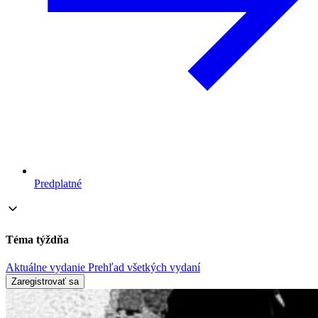
Predplatné
Téma týždňa
Aktuálne vydanie
Prehľad všetkých vydaní
Zaregistrovať sa