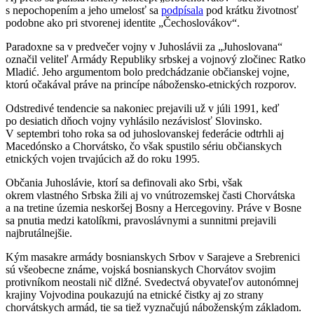
s nepochopením a jeho umelosť sa
podpísala
pod krátku životnosť
podobne ako pri stvorenej identite „Čechoslovákov“.
Paradoxne sa v predvečer vojny v Juhoslávii za „Juhoslovana“
označil veliteľ Armády Republiky srbskej a vojnový zločinec Ratko
Mladić. Jeho argumentom bolo predchádzanie občianskej vojne,
ktorú očakával práve na princípe nábožensko-etnických rozporov.
Odstredivé tendencie sa nakoniec prejavili už v júli 1991, keď
po desiatich dňoch vojny vyhlásilo nezávislosť Slovinsko.
V septembri toho roka sa od juhoslovanskej federácie odtrhli aj
Macedónsko a Chorvátsko, čo však spustilo sériu občianskych
etnických vojen trvajúcich až do roku 1995.
Občania Juhoslávie, ktorí sa definovali ako Srbi, však
okrem vlastného Srbska žili aj vo vnútrozemskej časti Chorvátska
a na tretine územia neskoršej Bosny a Hercegoviny. Práve v Bosne
sa pnutia medzi katolíkmi, pravoslávnymi a sunnitmi prejavili
najbrutálnejšie.
Kým masakre armády bosnianskych Srbov v Sarajeve a Srebrenici
sú všeobecne známe, vojská bosnianskych Chorvátov svojim
protivníkom neostali nič dlžné. Svedectvá obyvateľov autonómnej
krajiny Vojvodina poukazujú na etnické čistky aj zo strany
chorvátskych armád, tie sa tiež vyznačujú náboženským základom.