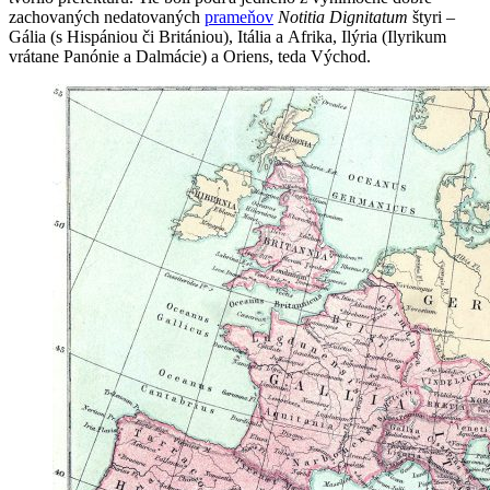
zachovaných nedatovaných
prameňov
Notitia Dignitatum
štyri –
Gália (s Hispániou či Britániou), Itália a Afrika, Ilýria (Ilyrikum
vrátane Panónie a Dalmácie) a Oriens, teda Východ.