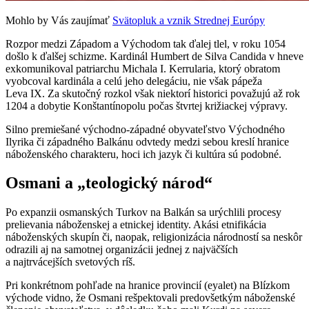
Mohlo by Vás zaujímať
Svätopluk a vznik Strednej Európy
Rozpor medzi Západom a Východom tak ďalej tlel, v roku 1054
došlo k ďalšej schizme. Kardinál Humbert de Silva Candida v hneve
exkomunikoval patriarchu Michala I. Kerrularia, ktorý obratom
vyobcoval kardinála a celú jeho delegáciu, nie však pápeža
Leva IX. Za skutočný rozkol však niektorí historici považujú až rok
1204 a dobytie Konštantínopolu počas štvrtej križiackej výpravy.
Silno premiešané východno-západné obyvateľstvo Východného
Ilyrika či západného Balkánu odvtedy medzi sebou kreslí hranice
náboženského charakteru, hoci ich jazyk či kultúra sú podobné.
Osmani a „teologický národ“
Po expanzii osmanských Turkov na Balkán sa urýchlili procesy
prelievania náboženskej a etnickej identity. Akási etnifikácia
náboženských skupín či, naopak, religionizácia národností sa neskôr
odrazili aj na samotnej organizácii jednej z najväčších
a najtrvácejších svetových ríš.
Pri konkrétnom pohľade na hranice provincií (eyalet) na Blízkom
východe vidno, že Osmani rešpektovali predovšetkým náboženské