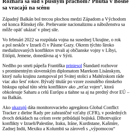
Rozhára sa sud s pušným prachom? Pnutia v Bosne
sa vracajú na scénu
Západný Balkán bol trecou plochou medzi Západom a Východom
od konca Rímskej ríše. Prelievanie nacionalizmu a náboženstva sa
môže opäť ukázať v plnej sile.
Vo februári 2022 sa rozpútala vojna na susednej Ukrajine, o rok
a pol neskôr v Izraeli či v Pásme Gazy. Okrem týchto široko
medializovaných konfliktov trvali aj občianske vojny v Líbyi,
Etiópii, Jemene, donedávna aj v Sýrii.
Nedlho po smrti pápeža Františka
priniesol
Štandard rozhovor
s prominentným slovenským diplomatom Marekom Lisánskym,
ktorý našu krajinu zastupoval pri Svätej stolici a Maltézskom ráde
viac ako šesť rokov. Bývalý titulár po vzore zosnulého rímskeho
biskupa opísal túto sériu konfliktov ako „reťaz vojen“, ktorá
obkolesuje Saharu a celú Európu a tiahne sa aj na predný dvor EÚ –
na Balkán.
Ako
ukazujú
dáta monitorovacieho agregátora Global Conflict
Tracker z dielne Rady pre zahraničné vzťahy (CFR), v posledných
dvoch dekádach na celom svete pribúdajú bojiská. Dlhotrvajúce
konflikty v Izraeli/Palestíne, Iraku, Iráne, Kurdistane, Kašmíre,
Zadnej Indii, Mexiku a Kolumbii sa zároveň s „výpomocou“