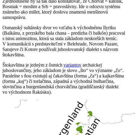
Zjednodušene by sa tak dalo konštatovať, že Chorvát = katolík,
Bosniak = moslim a Srb = pravoslávny. Ide o odozvu systému
známeho ako millet, ktorý doslova znamená menšinovú
samosprávu.
Osmanský sultánsky dvor vo vzťahu k východnému Ilyriku
(Balkánu, z perzského bala chana – predizba či balkón) pracoval
s istou animozitou, ktorá sa stala základom neskorších treníc.
V komunikácii s predstaviteľmi v Belehrade, Novom Pazare,
Sarajeve či Kotore používali juhoslovanský dialekt s názvom
štokavština.
Štokavština je jedným z ôsmich
variantov
archaickej
juhoslovančiny, jeho základom je slovo „što“ vo význame „čo“.
Paralelne s ňou existujú aj čakavština (forma „ča“) a kajkavština
(forma „kaj“) či torlačtina, západná a východná bulharčina,
slovinčina a burgenlandská chorvátčina (gradiščanský dialekt
vo východnom Rakúsku).