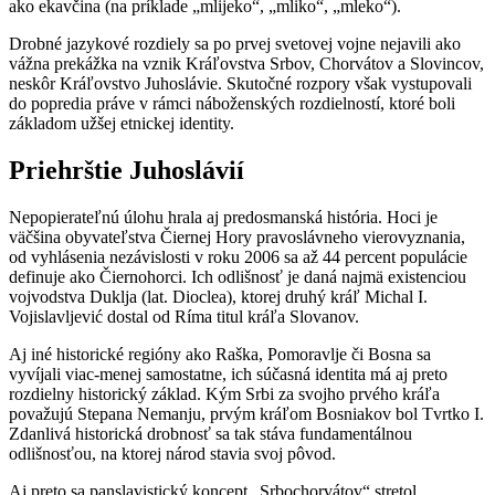
ako ekavčina (na príklade „mlijeko“, „mliko“, „mleko“).
Drobné jazykové rozdiely sa po prvej svetovej vojne nejavili ako
vážna prekážka na vznik Kráľovstva Srbov, Chorvátov a Slovincov,
neskôr Kráľovstvo Juhoslávie. Skutočné rozpory však vystupovali
do popredia práve v rámci náboženských rozdielností, ktoré boli
základom užšej etnickej identity.
Priehrštie Juhoslávií
Nepopierateľnú úlohu hrala aj predosmanská história. Hoci je
väčšina obyvateľstva Čiernej Hory pravoslávneho vierovyznania,
od vyhlásenia nezávislosti v roku 2006 sa až 44 percent populácie
definuje ako Čiernohorci. Ich odlišnosť je daná najmä existenciou
vojvodstva Duklja (lat. Dioclea), ktorej druhý kráľ Michal I.
Vojislavljević dostal od Ríma titul kráľa Slovanov.
Aj iné historické regióny ako Raška, Pomoravlje či Bosna sa
vyvíjali viac-menej samostatne, ich súčasná identita má aj preto
rozdielny historický základ. Kým Srbi za svojho prvého kráľa
považujú Stepana Nemanju, prvým kráľom Bosniakov bol Tvrtko I.
Zdanlivá historická drobnosť sa tak stáva fundamentálnou
odlišnosťou, na ktorej národ stavia svoj pôvod.
Aj preto sa panslavistický koncept „Srbochorvátov“ stretol