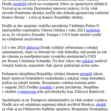
Dodik
predložil
návrh na vystúpenie Srbov zo spoločných inštitúcií.
Vyzval aj na revíziu Daytonskej mierovej zmluvy, čo by však
otvorilo Pandorinu skrinku, keďže táto dohoda garantovala vnútorné
hranice Bosny – a tým aj hranice Republiky srbskej.
Dodik sa ako spojenec ruského prezidenta Vladimira Putina či
maďarského expremiéra Viktora Orbána v roku 2023
spoliehal
na to, že víťazstvo Donalda Trumpa v USA bude možné využiť
na vyhlásenie nezávislosti.
Už v lete 2024
plánoval
Dodik vyhlásiť referendum o srbskej
samostatnosti, vlani vo februári ho však federálny súd poslal na rok
do väzenia za nerešpektovanie vysokého predstaviteľa OSN
pre Bosnu Christiana Schmidta. Na šesť rokov mu
zakázal
zastávať
verejnú funkciu, separatisti však zjavne pokračujú aj bez neho.
Parlament (skupština) Republiky srbskej obratom
presadil
zákon,
ktorý anuloval Schmidtove rozhodnutia a zakázal vstup federálnej
polície na srbské územie. Bosnianska volebná komisia preto
v auguste 2025 Dodika
zosadila
z postu prezidenta. Skupština
v októbri
vymenovala
jeho prívrženkyňu Anu Tršićovú Babićovú.
Spoliehanie sa na Trumpovu administratívu sa však zrejme vypláca.
Dodik síce od odsúdenia najmenej trikrát navštívil Moskvu,
obrátil
sa však aj na Orbánovho ďalšieho spojenca: Benjamina Netanjahua.