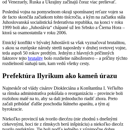
od Venezuely, Ruska a Ukrajiny začínajú čoraz viac prelievať.
Posledná vojna na pomyselnom okraji spomínanej reťaze vojen sa
de facto skončila začiatkom tohto tisícročia, a kým na začiatku stála
Juhoslovanská socialistická federatívna republika, na konci v roku
1999 boli ako „Juhoslávia“ chápané už len Srbsko a Čierna Hora –
ktorá sa osamostatnila v roku 2006.
Etnický konflikt v bývalej Juhoslávii sa však vyznačoval brutalitou,
s akou sa európske národy stretli naposledy v druhej svetovej vojne,
teda aspoň 50 rokov predtým. Jedným z hlavných príčinných
faktorov tejto
brutality
bolo rozdielne náboženstvo – a príčiny týchto
rozdielností siahajú tam, kam vedú všetky cesty.
Prefektúra Ilyrikum ako kameň úrazu
Najneskôr od vlády cisárov Diokleciána a Konštantína I. Veľkého
sa rímska administratíva pokúšala o reorganizáciu – provincie boli
rozlohou malé na to, aby sa dali jednoducho riadiť zhora. Preto
začali pribúdať ďalšie poschodia štátneho aparátu, a tým aj
byrokracie.
Niekoľko provincií tak tvorilo diecézu (nie zhodnú s dnešnými
cirkevnými, hoci tie z rímskych berú inšpiráciu) a niekoľko diecéz
tvorilo prefektúru. Tie boli podľa jedného z výnimočne dobre