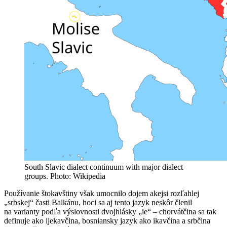
South Slavic dialect continuum with major dialect
groups. Photo: Wikipedia
Používanie štokavštiny však umocnilo dojem akejsi rozľahlej
„srbskej“ časti Balkánu, hoci sa aj tento jazyk neskôr členil
na varianty podľa výslovnosti dvojhlásky „ie“ – chorvátčina sa tak
definuje ako ijekavčina, bosniansky jazyk ako ikavčina a srbčina