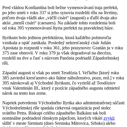
Pred vládou Konštantína boli bežne vymenovávaní traja prefekti,
po jeho smrti v roku 337 si jeho synovia rozdelili ríšu na štvrtiny,
pričom dvaja vládli ako „väčší cisári“ (augusti) a ďalší dvaja ako
akísi „menší cisári“ (caesares). Na základe tohto rozdelenia boli
od roku 395 vymenovávaní štyria prefekti na pravidelnej báze.
Ilyrikum bolo jedinou prefektúrou, ktorá každého polstoročia
vznikala a opäť zanikala. Posledný nekresťanský cisár Julián
Apostata ju rozpustil v roku 361, jeho prasynovec Gratián ju v roku
375 zase obnovil. V roku 379 ju však degradoval na diecézu,
rozdelil na dve a časť s názvom Panónia podriadil Západorímskej
ríši.
Západní augusti si však po smrti Teodózia I. Veľkého [ktorý roku
385 zaviedol kresťanstvo ako štátne náboženstvo, pozn, red.] v roku
395 nárokovali aj Východné Ilyrikum, čo vyriešil až Teodóziov
vnuk Valentinián III., ktorý z pozície západného augusta odmietol
nárok na tento kus zeme.
Napriek potvrdeniu Východného Ilyrika ako administratívnej súčasti
Východorímskej ríše spadala cirkevná organizácia pod stolec
svätého Petra. Biskupi celého západného Balkánu tak boli
nominálne podriadení rímskym pápežom, ktorých vikári
zvykli
sídliť v meste Sirmium (dnes Sremska Mitrovica, Srbsko) alebo