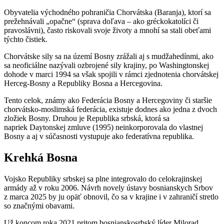
Obyvatelia východného pohraničia Chorvátska (Baranja), ktorí sa
prežehnávali „opačne“ (sprava doľava – ako gréckokatolíci či
pravoslávni), často riskovali svoje životy a mnohí sa stali obeťami
týchto čistiek.
Chorvátske sily sa na území Bosny zrážali aj s mudžahedínmi, ako
sa neoficiálne nazývali ozbrojené sily krajiny, po Washingtonskej
dohode v marci 1994 sa však spojili v rámci zjednotenia chorvátskej
Herceg-Bosny a Republiky Bosna a Hercegovina.
Tento celok, známy ako Federácia Bosny a Hercegoviny či staršie
chorvátsko-moslimská federácia, existuje dodnes ako jedna z dvoch
zložiek Bosny. Druhou je Republika srbská, ktorá sa
napriek Daytonskej zmluve (1995) neinkorporovala do vlastnej
Bosny a aj v súčasnosti vystupuje ako federatívna republika.
Krehká Bosna
Vojsko Republiky srbskej sa plne integrovalo do celokrajinskej
armády až v roku 2006. Návrh novely ústavy bosnianskych Srbov
z marca 2025 by ju opäť obnovil, čo sa v krajine i v zahraničí stretlo
so značnými obavami.
Už koncom roka 2021 pritom bosnianskosrbský líder Milorad