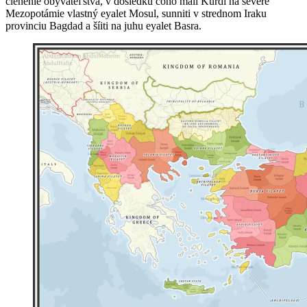
členenie obyvateľstva, v dôsledku čoho mali Kurdi na severe
Mezopotámie vlastný eyalet Mosul, sunniti v strednom Iraku
provinciu Bagdad a šíiti na juhu eyalet Basra.