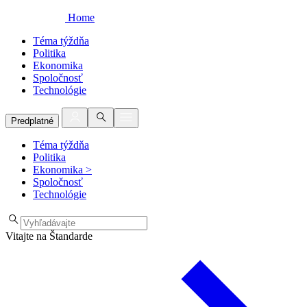
Home
Téma týždňa
Politika
Ekonomika
Spoločnosť
Technológie
Predplatné
Téma týždňa
Politika
Ekonomika
>
Spoločnosť
Technológie
Vitajte na Štandarde