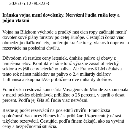
|
2026-05-12 08:32:03
Iránska vojna mení dovolenky. Nervózni ľudia rušia lety a
pôjdu vlakmi
Vojna na Blízkom východe a prudký rast cien ropy začínajú meniť
dovolenkové plány turistov po celej Európe. Cestujúci čoraz viac
obmedzujú diaľkové lety, preferujú kratšie trasy, vlakovú dopravu a
rezervácie na poslednú chvíľu.
Dôvodom sú rastúce ceny leteniek, drahšie palivo aj obavy z
narušenia letov. Konflikt v Iráne totiž výrazne zasiahol letecký
sektor a zvýšil ceny leteckého paliva. Air France-KLM očakáva
tento rok nárast nákladov na palivo o 2,4 miliardy dolárov,
Lufthansa a skupina IAG približne o dve miliardy dolárov.
Francúzska cestovná kancelária Voyageurs du Monde zaznamenala
v marci pokles objednávok približne o 25 percent, v apríli o desať
percent. Podľa jej šéfa sú ľudia viac nervózni.
Rastie aj počet rezervácií na poslednú chvíľu. Francúzska
spoločnosť Vacances Bleues hlási približne 15-percentný nárast
takýchto rezervácií. Cestujúci podľa firiem čakajú, ako sa vyvinú
ceny a bezpečnostná situácia.