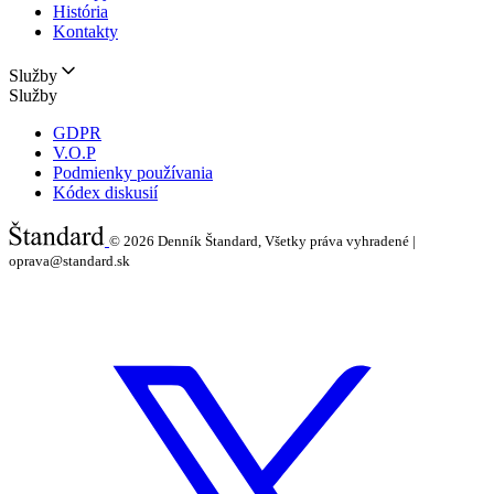
História
Kontakty
Služby
Služby
GDPR
V.O.P
Podmienky používania
Kódex diskusií
© 2026
Denník Štandard, Všetky práva vyhradené |
oprava@standard.sk