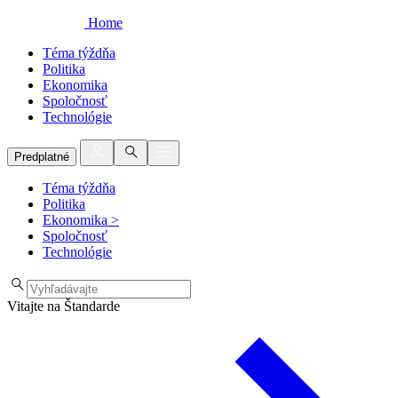
Home
Téma týždňa
Politika
Ekonomika
Spoločnosť
Technológie
Predplatné
Téma týždňa
Politika
Ekonomika
>
Spoločnosť
Technológie
Vitajte na Štandarde