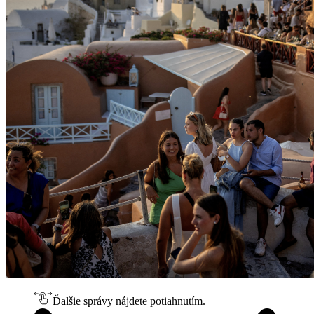
Ďalšie správy nájdete potiahnutím.