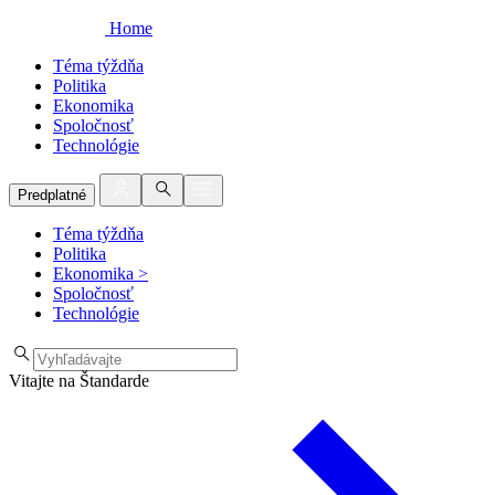
Home
Téma týždňa
Politika
Ekonomika
Spoločnosť
Technológie
Predplatné
Téma týždňa
Politika
Ekonomika
>
Spoločnosť
Technológie
Vitajte na Štandarde