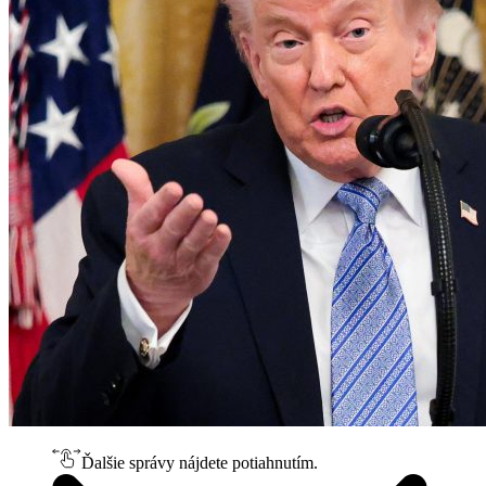
Ďalšie správy nájdete potiahnutím.