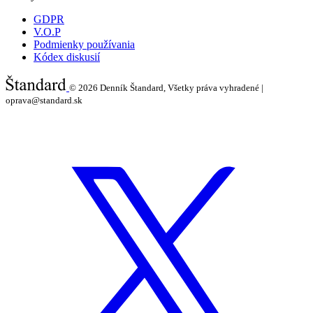
GDPR
V.O.P
Podmienky používania
Kódex diskusií
© 2026
Denník Štandard, Všetky práva vyhradené |
oprava@standard.sk