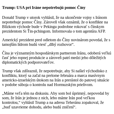
Trump: USA pri Iráne nepotrebujú pomoc Číny
Donald Trump v utorok vyhlásil, že na ukončenie vojny s Iránom
nepotrebuje pomoc Číny. Zároveň však oznámil, že o konflikte na
Blízkom východe bude v Pekingu podrobne rokovať s čínskym
prezidentom Si Ťin-pchingom. Informovala o tom agentúra AFP.
Americký prezident pred odletom do Číny novinárom povedal, že s
tamojším lídrom budú viesť „dlhý rozhovor“.
Čína je významným hospodárskym partnerom Iránu, odoberá veľkú
časť jeho ropnej produkcie a zároveň patrí medzi jeho dôležitých
diplomatických podporovateľov.
Trump však zdôraznil, že nepotrebuje, aby Si našiel východisko z
konfliktu, ktorý sa začal na prelome februára a marca masívnym
americko-izraelským útokom na Irán a prerástol do patovej situácie
v podobe súboja o kontrolu nad Hormuzským prielivom.
„Máme veľa tém na diskusiu. Aby som bol úprimný, nepovedal by
som, že Irán je jednou z nich, lebo máme Irán pod veľkou
kontrolou,“ vyhlásil Trump a na adresu Teheránu zopakoval, že
„buď uzavrieme dohodu, alebo budú zničení“.