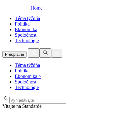
Home
Téma týždňa
Politika
Ekonomika
Spoločnosť
Technológie
Predplatné
Téma týždňa
Politika
Ekonomika
>
Spoločnosť
Technológie
Vitajte na Štandarde