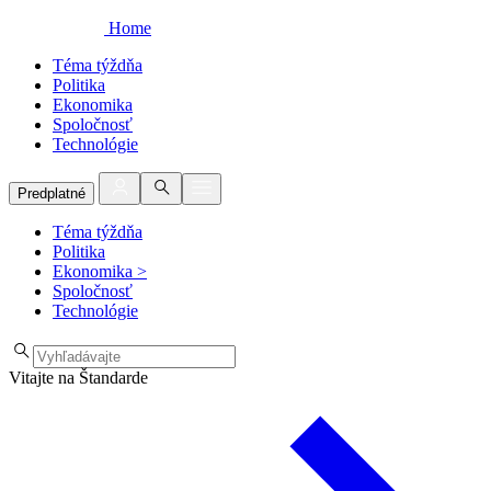
Home
Téma týždňa
Politika
Ekonomika
Spoločnosť
Technológie
Predplatné
Téma týždňa
Politika
Ekonomika
>
Spoločnosť
Technológie
Vitajte na Štandarde