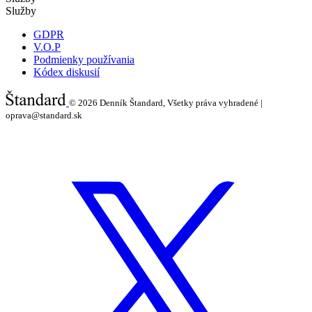
Služby
GDPR
V.O.P
Podmienky používania
Kódex diskusií
© 2026
Denník Štandard, Všetky práva vyhradené |
oprava@standard.sk