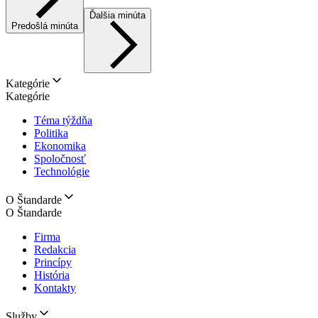
Ďalšia minúta
Predošlá minúta
Kategórie
Kategórie
Téma týždňa
Politika
Ekonomika
Spoločnosť
Technológie
O Štandarde
O Štandarde
Firma
Redakcia
Princípy
História
Kontakty
Služby