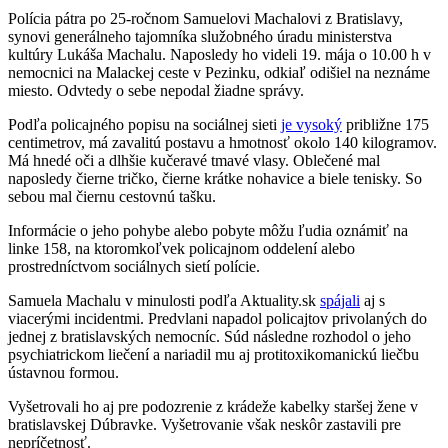
Polícia pátra po 25-ročnom Samuelovi Machalovi z Bratislavy,
synovi generálneho tajomníka služobného úradu ministerstva
kultúry Lukáša Machalu. Naposledy ho videli 19. mája o 10.00 h v
nemocnici na Malackej ceste v Pezinku, odkiaľ odišiel na neznáme
miesto. Odvtedy o sebe nepodal žiadne správy.
Podľa policajného popisu na sociálnej sieti
je vysoký
približne 175
centimetrov, má zavalitú postavu a hmotnosť okolo 140 kilogramov.
Má hnedé oči a dlhšie kučeravé tmavé vlasy. Oblečené mal
naposledy čierne tričko, čierne krátke nohavice a biele tenisky. So
sebou mal čiernu cestovnú tašku.
Informácie o jeho pohybe alebo pobyte môžu ľudia oznámiť na
linke 158, na ktoromkoľvek policajnom oddelení alebo
prostredníctvom sociálnych sietí polície.
Samuela Machalu v minulosti podľa Aktuality.sk
spájali
aj s
viacerými incidentmi. Predvlani napadol policajtov privolaných do
jednej z bratislavských nemocníc. Súd následne rozhodol o jeho
psychiatrickom liečení a nariadil mu aj protitoxikomanickú liečbu
ústavnou formou.
Vyšetrovali ho aj pre podozrenie z krádeže kabelky staršej žene v
bratislavskej Dúbravke. Vyšetrovanie však neskôr zastavili pre
nepríčetnosť.