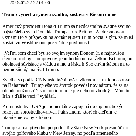
|
2026-05-22 22:01:00
Trump vynechá synovu svadbu, zostáva v Bielom dome
Americký prezident Donald Trump sa nezúčastní na svadbe svojho
najstaršieho syna Donalda Trumpa Jr. s Bettinou Andersonovou.
Oznámil to v príspevku na sociálnej sieti Truth Social s tým, že musí
zostať vo Washingtone pre vládne povinnosti.
„Veľmi som chcel byť so svojím synom Donom Jr. a najnovšou
členkou rodiny Trumpovcov, jeho budúcou manželkou Bettinou, no
okolnosti súvisiace s vládou a moja láska k Spojeným štátom mi to
neumožňujú,“ napísal Trump.
Svadba sa podľa CNN uskutoční počas víkendu na malom ostrove
na Bahamách. Trump ešte vo štvrtok povedal novinárom, že sa na
obrade možno zúčastní, no termín je pre neho nevhodný. „Mám tu
Irán a ďalšie veci,“ vyhlásil.
Administratíva USA je momentálne zapojená do diplomatických
rokovaní sprostredkovaných Pakistanom, ktorých cieľom je
ukončenie vojny s Iránom.
Trump sa mal pôvodne po podujatí v štáte New York presunúť do
svojho golfového klubu v New Jersey, no podľa zmeneného