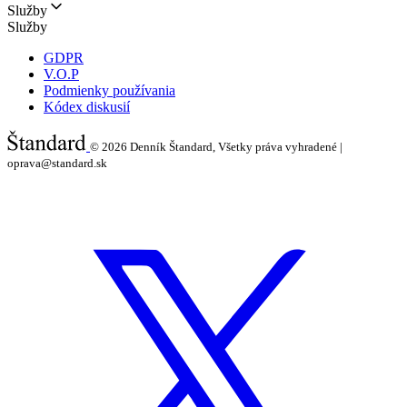
Služby
Služby
GDPR
V.O.P
Podmienky používania
Kódex diskusií
© 2026
Denník Štandard, Všetky práva vyhradené |
oprava@standard.sk