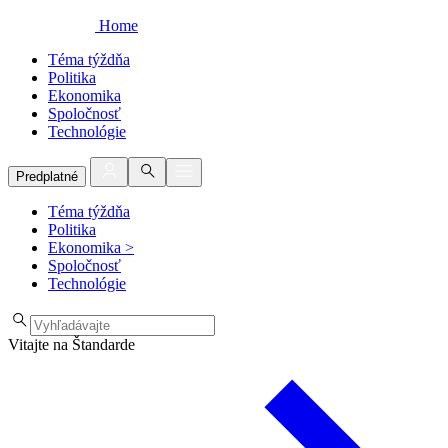
Home
Téma týždňa
Politika
Ekonomika
Spoločnosť
Technológie
Predplatné
Téma týždňa
Politika
Ekonomika
>
Spoločnosť
Technológie
Vitajte na Štandarde