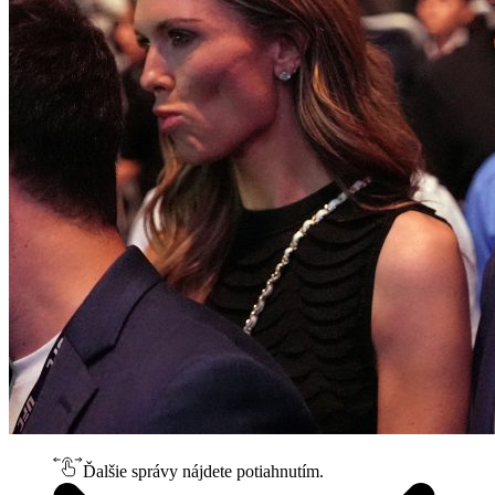
Ďalšie správy nájdete potiahnutím.