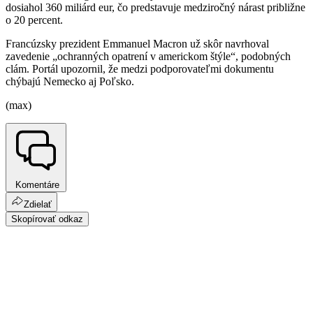
dosiahol 360 miliárd eur, čo predstavuje medziročný nárast približne
o 20 percent.
Francúzsky prezident Emmanuel Macron už skôr navrhoval
zavedenie „ochranných opatrení v americkom štýle“, podobných
clám. Portál upozornil, že medzi podporovateľmi dokumentu
chýbajú Nemecko aj Poľsko.
(max)
Komentáre
Zdielať
Skopírovať odkaz