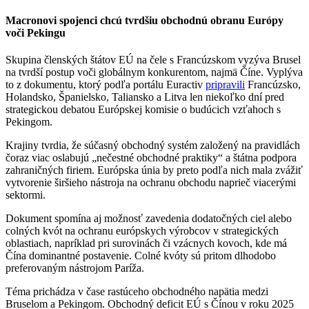
Macronovi spojenci chcú tvrdšiu obchodnú obranu Európy
voči Pekingu
Skupina členských štátov EÚ na čele s Francúzskom vyzýva Brusel
na tvrdší postup voči globálnym konkurentom, najmä Číne. Vyplýva
to z dokumentu, ktorý podľa portálu Euractiv
pripravili
Francúzsko,
Holandsko, Španielsko, Taliansko a Litva len niekoľko dní pred
strategickou debatou Európskej komisie o budúcich vzťahoch s
Pekingom.
Krajiny tvrdia, že súčasný obchodný systém založený na pravidlách
čoraz viac oslabujú „nečestné obchodné praktiky“ a štátna podpora
zahraničných firiem. Európska únia by preto podľa nich mala zvážiť
vytvorenie širšieho nástroja na ochranu obchodu naprieč viacerými
sektormi.
Dokument spomína aj možnosť zavedenia dodatočných ciel alebo
colných kvót na ochranu európskych výrobcov v strategických
oblastiach, napríklad pri surovinách či vzácnych kovoch, kde má
Čína dominantné postavenie. Colné kvóty sú pritom dlhodobo
preferovaným nástrojom Paríža.
Téma prichádza v čase rastúceho obchodného napätia medzi
Bruselom a Pekingom. Obchodný deficit EÚ s Čínou v roku 2025