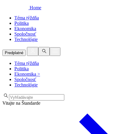
Home
Téma týždňa
Politika
Ekonomika
Spoločnosť
Technológie
Predplatné
Téma týždňa
Politika
Ekonomika
>
Spoločnosť
Technológie
Vitajte na Štandarde