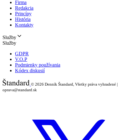
Firma
Redakcia
Princípy
História
Kontakty
Služby
Služby
GDPR
V.O.P
Podmienky používania
Kódex diskusií
© 2026
Denník Štandard, Všetky práva vyhradené |
oprava@standard.sk