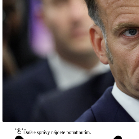
Ďalšie správy nájdete potiahnutím.