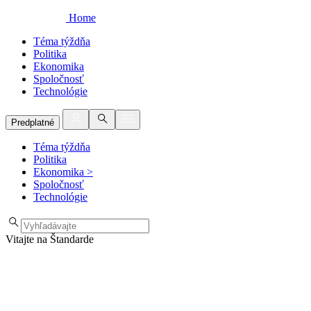
Home
Téma týždňa
Politika
Ekonomika
Spoločnosť
Technológie
Predplatné
Téma týždňa
Politika
Ekonomika
>
Spoločnosť
Technológie
Vitajte na Štandarde