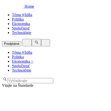
Home
Téma týždňa
Politika
Ekonomika
Spoločnosť
Technológie
Predplatné
Téma týždňa
Politika
Ekonomika
>
Spoločnosť
Technológie
Vitajte na Štandarde