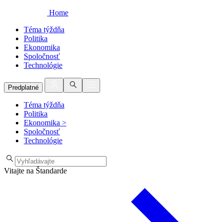
Home
Téma týždňa
Politika
Ekonomika
Spoločnosť
Technológie
Predplatné
Téma týždňa
Politika
Ekonomika
>
Spoločnosť
Technológie
Vitajte na Štandarde