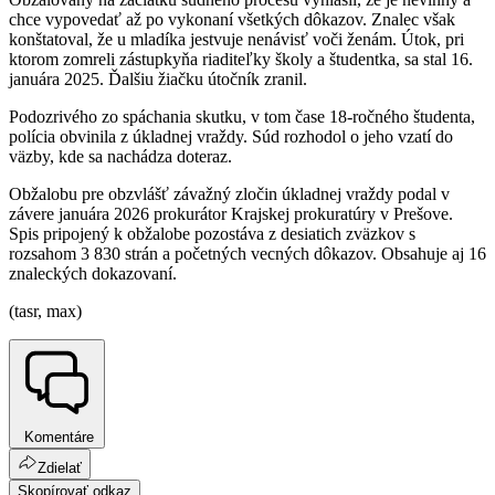
chce vypovedať až po vykonaní všetkých dôkazov. Znalec však
konštatoval, že u mladíka jestvuje nenávisť voči ženám. Útok, pri
ktorom zomreli zástupkyňa riaditeľky školy a študentka, sa stal 16.
januára 2025. Ďalšiu žiačku útočník zranil.
Podozrivého zo spáchania skutku, v tom čase 18-ročného študenta,
polícia obvinila z úkladnej vraždy. Súd rozhodol o jeho vzatí do
väzby, kde sa nachádza doteraz.
Obžalobu pre obzvlášť závažný zločin úkladnej vraždy podal v
závere januára 2026 prokurátor Krajskej prokuratúry v Prešove.
Spis pripojený k obžalobe pozostáva z desiatich zväzkov s
rozsahom 3 830 strán a početných vecných dôkazov. Obsahuje aj 16
znaleckých dokazovaní.
(tasr, max)
Komentáre
Zdielať
Skopírovať odkaz