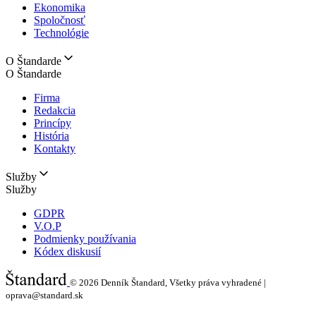
Ekonomika
Spoločnosť
Technológie
O Štandarde
O Štandarde
Firma
Redakcia
Princípy
História
Kontakty
Služby
Služby
GDPR
V.O.P
Podmienky používania
Kódex diskusií
© 2026
Denník Štandard, Všetky práva vyhradené |
oprava@standard.sk