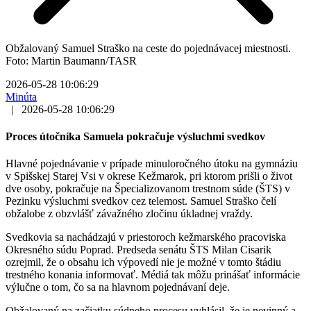
Obžalovaný Samuel Straško na ceste do pojednávacej miestnosti.
Foto: Martin Baumann/TASR
2026-05-28 10:06:29
Minúta
|
2026-05-28 10:06:29
Proces útočníka Samuela pokračuje výsluchmi svedkov
Hlavné pojednávanie v prípade minuloročného útoku na gymnáziu
v Spišskej Starej Vsi v okrese Kežmarok, pri ktorom prišli o život
dve osoby, pokračuje na Špecializovanom trestnom súde (ŠTS) v
Pezinku výsluchmi svedkov cez telemost. Samuel Straško čelí
obžalobe z obzvlášť závažného zločinu úkladnej vraždy.
Svedkovia sa nachádzajú v priestoroch kežmarského pracoviska
Okresného súdu Poprad. Predseda senátu ŠTS Milan Cisarik
ozrejmil, že o obsahu ich výpovedí nie je možné v tomto štádiu
trestného konania informovať. Médiá tak môžu prinášať informácie
výlučne o tom, čo sa na hlavnom pojednávaní deje.
Obžalovaný na začiatku súdneho procesu vyhlásil, že je nevinný a