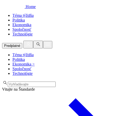
Home
Téma týždňa
Politika
Ekonomika
Spoločnosť
Technológie
Predplatné
Téma týždňa
Politika
Ekonomika
>
Spoločnosť
Technológie
Vitajte na Štandarde