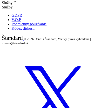
Služby
Služby
GDPR
V.O.P
Podmienky používania
Kódex diskusií
© 2026
Denník Štandard, Všetky práva vyhradené |
oprava@standard.sk