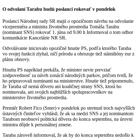
O odvolaní Tarabu budú poslanci rokovať v pondelok
Poslanci Národnej rady SR majú o opozičnom návrhu na odvolanie
vicepremiéra a ministra životného prostredia Tomáša Tarabu
(nominant SNS) rokovať 1. júna od 9.00 h Informoval o tom odbor
komunikácie Kancelárie NR SR.
Odvolávanie iniciovalo opozičné hnutie PS, podľa ktorého Taraba
vo svojej funkcii zlyhal, ničí prírodu a ohrozuje tiež stámilióny eur z
plánu obnovy.
Hnutiu PS napríklad prekáža, že minister nevie prevziať
zodpovednosť za návrh zonácií národných parkov, pričom tvrdí, že
ho pripravovali nominanti na ministerstve. Hnutie tiež pripomenulo,
že Taraba už nemá dôveru ani koaličnej strany SNS, ktorá ho
nominovala, ani svojich najbližších spolupracovníkov na
ministerstve životného prostredia.
Premiér Robert Fico (Smer) v pondelok po stretnutí troch najvyšších
ústavných činiteľov vyhlásil, že ak sa medzi SNS a jej nominantom
Tarabom neobnoví politická dôvera do konca septembra, na úrovni
ministra dôjde k personálnej zmene.
Taraba zároveň informoval, že ak by do konca septembra nedošlo k