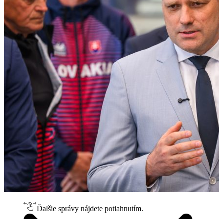
Ďalšie správy nájdete potiahnutím.