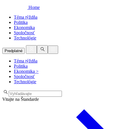
Home
Téma týždňa
Politika
Ekonomika
Spoločnosť
Technológie
Predplatné
Téma týždňa
Politika
Ekonomika
>
Spoločnosť
Technológie
Vitajte na Štandarde