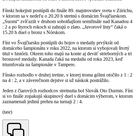
Fínski hokejisti postúpili do finále 89. majstrovstiev sveta v Zürichu,
v ktorom sa v nedeľu o 20.20 h stretnú s domácim Švajčiarskom.
„Suomi“ zvíťazili v druhom sobotňajšom semifinále nad Kanadou 4
: 2 a po štyroch rokoch si zahrajú o zlato. „Javorové listy“ čaká o
15.20 h duel o bronz s Nórskom.
Fíni vo Švajčiarsku postúpili do bojov o medaily prvýkrát od
domáceho šampionátu v roku 2022, na ktorom si vybojovali štvrtý
titul v histórii. Okrem toho majú na konte aj deväť strieborných a tri
bronzové medaily. Kanada čaká na medailu od roku 2023, keď
triumfovala na šampionáte v Tampere.
Fínsko rozhodlo v druhej tretine, v ktorej troma gólmi otočilo z 1 : 2
na 4 : 2, a v záverečnom dejstve si už náskok postrážilo.
Jeden z čiarových rozhodcov stretnutia bol Slovák Oto Durmis. Fíni
si vo finále zopakujú skupinový duel s domácim výberom, v ktorom
zaznamenali jedinú prehru na turnaji 2 : 4.
(tasr)