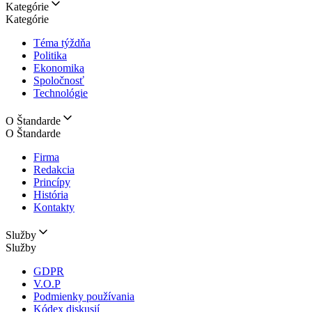
Kategórie
Kategórie
Téma týždňa
Politika
Ekonomika
Spoločnosť
Technológie
O Štandarde
O Štandarde
Firma
Redakcia
Princípy
História
Kontakty
Služby
Služby
GDPR
V.O.P
Podmienky používania
Kódex diskusií