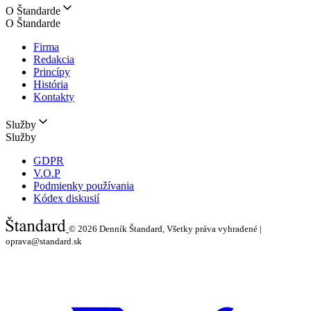
O Štandarde
O Štandarde
Firma
Redakcia
Princípy
História
Kontakty
Služby
Služby
GDPR
V.O.P
Podmienky používania
Kódex diskusií
© 2026
Denník Štandard, Všetky práva vyhradené |
oprava@standard.sk