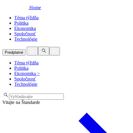
Home
Téma týždňa
Politika
Ekonomika
Spoločnosť
Technológie
Predplatné
Téma týždňa
Politika
Ekonomika
>
Spoločnosť
Technológie
Vitajte na Štandarde