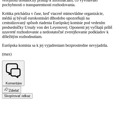
verejnosti dostatočný prístup k informáciám, čo vyvolávalo
pochybnosti o transparentnosti rozhodovania.
Kritika prichádza v čase, keď viaceré mimovládne organizácie,
médiá aj bývalí eurokomisári dlhodobo upozorňujú na
centralizovaný spôsob riadenia Európskej komisie pod vedením
predsedníčky Ursuly von der Leyenovej. Oponenti jej vyčítajú príliš
uzavreté rozhodovanie a nedostatočné zverejňovanie podkladov k
dôležitým rozhodnutiam.
Európska komisia sa k jej vyjadreniam bezprostredne nevyjadrila.
(max)
Komentáre
Zdielať
Skopírovať odkaz