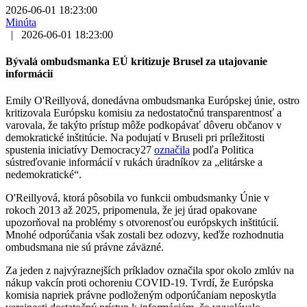
2026-06-01 18:23:00
Minúta
|
2026-06-01 18:23:00
Bývalá ombudsmanka EÚ kritizuje Brusel za utajovanie
informácií
Emily O'Reillyová, donedávna ombudsmanka Európskej únie, ostro
kritizovala Európsku komisiu za nedostatočnú transparentnosť a
varovala, že takýto prístup môže podkopávať dôveru občanov v
demokratické inštitúcie. Na podujatí v Bruseli pri príležitosti
spustenia iniciatívy Democracy27
označila
podľa Politica
sústreďovanie informácií v rukách úradníkov za „elitárske a
nedemokratické“.
O'Reillyová, ktorá pôsobila vo funkcii ombudsmanky Únie v
rokoch 2013 až 2025, pripomenula, že jej úrad opakovane
upozorňoval na problémy s otvorenosťou európskych inštitúcií.
Mnohé odporúčania však zostali bez odozvy, keďže rozhodnutia
ombudsmana nie sú právne záväzné.
Za jeden z najvýraznejších príkladov označila spor okolo zmlúv na
nákup vakcín proti ochoreniu COVID-19. Tvrdí, že Európska
komisia napriek právne podloženým odporúčaniam neposkytla