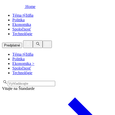
Home
Téma týždňa
Politika
Ekonomika
Spoločnosť
Technológie
Predplatné
Téma týždňa
Politika
Ekonomika
>
Spoločnosť
Technológie
Vitajte na Štandarde