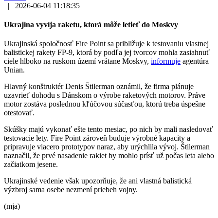
|
2026-06-04 11:18:35
Ukrajina vyvíja raketu, ktorá môže letieť do Moskvy
Ukrajinská spoločnosť Fire Point sa približuje k testovaniu vlastnej
balistickej rakety FP-9, ktorá by podľa jej tvorcov mohla zasiahnuť
ciele hlboko na ruskom území vrátane Moskvy,
informuje
agentúra
Unian.
Hlavný konštruktér Denis Štilerman oznámil, že firma plánuje
uzavrieť dohodu s Dánskom o výrobe raketových motorov. Práve
motor zostáva poslednou kľúčovou súčasťou, ktorú treba úspešne
otestovať.
Skúšky majú vykonať ešte tento mesiac, po nich by mali nasledovať
testovacie lety. Fire Point zároveň buduje výrobné kapacity a
pripravuje viacero prototypov naraz, aby urýchlila vývoj. Štilerman
naznačil, že prvé nasadenie rakiet by mohlo prísť už počas leta alebo
začiatkom jesene.
Ukrajinské vedenie však upozorňuje, že ani vlastná balistická
výzbroj sama osebe nezmení priebeh vojny.
(mja)