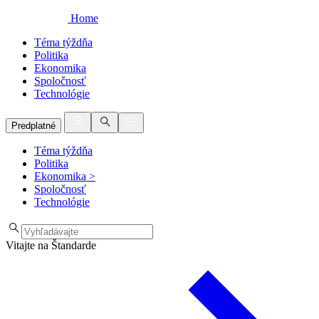
Home
Téma týždňa
Politika
Ekonomika
Spoločnosť
Technológie
Predplatné
Téma týždňa
Politika
Ekonomika
>
Spoločnosť
Technológie
Vitajte na Štandarde