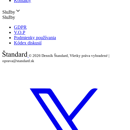
Kontakty
Služby
Služby
GDPR
V.O.P
Podmienky používania
Kódex diskusií
© 2026
Denník Štandard, Všetky práva vyhradené |
oprava@standard.sk