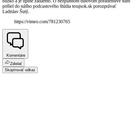
blízko a je úplne zadarmo. O bezplatnom dlhovom poradenstve nám
prišiel do nášho podcastového štúdia terajsok.sk porozprávať
Ladislav Šutý.
https://vimeo.com/781230765
Komentáre
Zdielať
Skopírovať odkaz