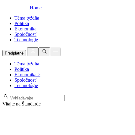
Home
Téma týždňa
Politika
Ekonomika
Spoločnosť
Technológie
Predplatné
Téma týždňa
Politika
Ekonomika
>
Spoločnosť
Technológie
Vitajte na Štandarde