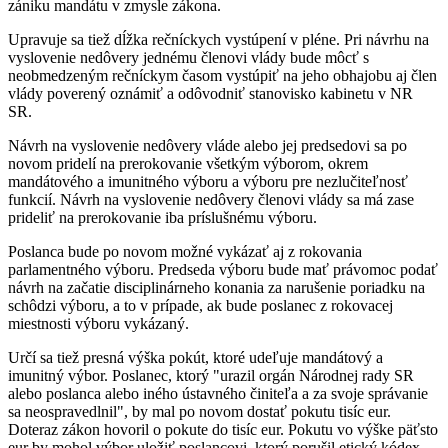
zániku mandátu v zmysle zákona.
Upravuje sa tiež dĺžka rečníckych vystúpení v pléne. Pri návrhu na
vyslovenie nedôvery jednému členovi vlády bude môcť s
neobmedzeným rečníckym časom vystúpiť na jeho obhajobu aj člen
vlády poverený oznámiť a odôvodniť stanovisko kabinetu v NR
SR.
Návrh na vyslovenie nedôvery vláde alebo jej predsedovi sa po
novom pridelí na prerokovanie všetkým výborom, okrem
mandátového a imunitného výboru a výboru pre nezlučiteľnosť
funkcií. Návrh na vyslovenie nedôvery členovi vlády sa má zase
prideliť na prerokovanie iba príslušnému výboru.
Poslanca bude po novom možné vykázať aj z rokovania
parlamentného výboru. Predseda výboru bude mať právomoc podať
návrh na začatie disciplinárneho konania za narušenie poriadku na
schôdzi výboru, a to v prípade, ak bude poslanec z rokovacej
miestnosti výboru vykázaný.
Určí sa tiež presná výška pokút, ktoré udeľuje mandátový a
imunitný výbor. Poslanec, ktorý "urazil orgán Národnej rady SR
alebo poslanca alebo iného ústavného činiteľa a za svoje správanie
sa neospravedlnil", by mal po novom dostať pokutu tisíc eur.
Doteraz zákon hovoril o pokute do tisíc eur. Pokutu vo výške päťsto
eur by mohol výbor uložiť poslancovi, ktorý porušil etický kódex