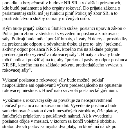
poriadku a bezpečnosti v budove NR SR a v ďalších priestoroch,
kde budú parlament a jeho orgány rokovať. Do prijatia zákona o
parlamentnej stráži má jej funkciu plniť Policajný zbor SR, a to
prostredníctvom služby ochrany určených osôb.
Kým bude prijatý zákon o úlohách stráže, poslanci upravili zákon o
Policajnom zbore v súvislosti s vyvedením poslanca z rokovacej
sály. Policajt bude môcť použiť hmaty, chvaty či údery a prostriedky
na prekonanie odporu a odvrátenie útoku aj pre to, aby "prekonal
aktívny odpor poslanca NR SR, ktorého má na základe pokynu
predsedajúceho vyviesť z rokovacej sály". Hmaty a chvaty bude
môcť policajt použiť aj na to, aby "prekonal pasívny odpor poslanca
NR SR, ktorého má na základe pokynu predsedajúceho vyviesť z
rokovacej sály".
Vykázať poslanca z rokovacej sály bude možné, pokiaľ
neuposlúchne ani opakovanú výzvu predsedajúceho na opustenie
rokovacej miestnosti. Hneď nato sa zvolá poslanecké grémium.
Vykázanie z rokovacej sály sa považuje za neospravedlnenú
neúčasť poslanca na rokovacom dni. Vyvedenie poslanca bude
sankcionované stratou dvoch mesačných zárobkov, čiže platov,
funkčných príplatkov a paušálnych náhrad. Ak k vyvedeniu
poslanca dôjde v mesiaci, v ktorom sa končí volebné obdobie,
stratou dvoch platov sa myslia dva platy, na ktoré má nárok po