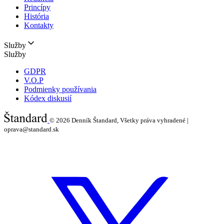
Princípy
História
Kontakty
Služby
Služby
GDPR
V.O.P
Podmienky používania
Kódex diskusií
© 2026
Denník Štandard, Všetky práva vyhradené |
oprava@standard.sk