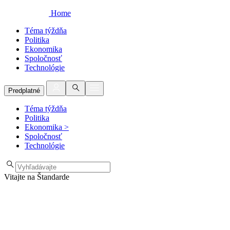
Home
Téma týždňa
Politika
Ekonomika
Spoločnosť
Technológie
Predplatné
Téma týždňa
Politika
Ekonomika
>
Spoločnosť
Technológie
Vitajte na Štandarde