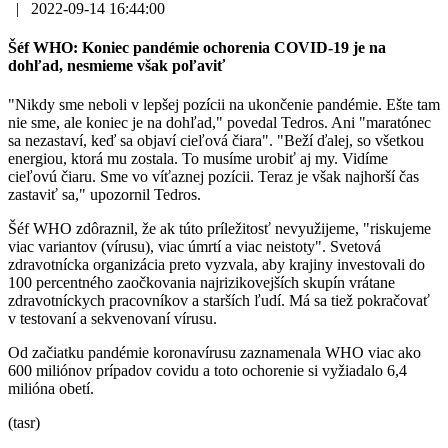
|
2022-09-14 16:44:00
Šéf WHO: Koniec pandémie ochorenia COVID-19 je na
dohľad, nesmieme však poľaviť
"Nikdy sme neboli v lepšej pozícii na ukončenie pandémie. Ešte tam
nie sme, ale koniec je na dohľad," povedal Tedros. Ani "maratónec
sa nezastaví, keď sa objaví cieľová čiara". "Beží ďalej, so všetkou
energiou, ktorá mu zostala. To musíme urobiť aj my. Vidíme
cieľovú čiaru. Sme vo víťaznej pozícii. Teraz je však najhorší čas
zastaviť sa," upozornil Tedros.
Šéf WHO zdôraznil, že ak túto príležitosť nevyužijeme, "riskujeme
viac variantov (vírusu), viac úmrtí a viac neistoty". Svetová
zdravotnícka organizácia preto vyzvala, aby krajiny investovali do
100 percentného zaočkovania najrizikovejších skupín vrátane
zdravotníckych pracovníkov a starších ľudí. Má sa tiež pokračovať
v testovaní a sekvenovaní vírusu.
Od začiatku pandémie koronavírusu zaznamenala WHO viac ako
600 miliónov prípadov covidu a toto ochorenie si vyžiadalo 6,4
milióna obetí.
(tasr)