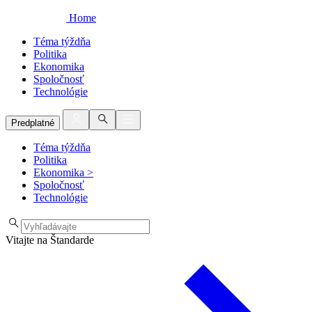
Home
Téma týždňa
Politika
Ekonomika
Spoločnosť
Technológie
Predplatné
Téma týždňa
Politika
Ekonomika
>
Spoločnosť
Technológie
Vitajte na Štandarde