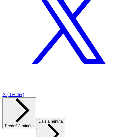
X (Twitter)
Ďalšia minúta
Predošlá minúta