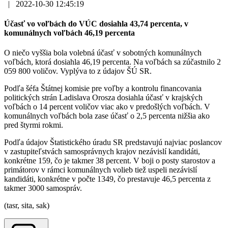
|
2022-10-30 12:45:19
Účasť vo voľbách do VÚC dosiahla 43,74 percenta, v
komunálnych voľbách 46,19 percenta
O niečo vyššia bola volebná účasť v sobotných komunálnych
voľbách, ktorá dosiahla 46,19 percenta. Na voľbách sa zúčastnilo 2
059 800 voličov. Vyplýva to z údajov ŠÚ SR.
Podľa šéfa Štátnej komisie pre voľby a kontrolu financovania
politických strán Ladislava Orosza dosiahla účasť v krajských
voľbách o 14 percent voličov viac ako v predošlých voľbách. V
komunálnych voľbách bola zase účasť o 2,5 percenta nižšia ako
pred štyrmi rokmi.
Podľa údajov Štatistického úradu SR predstavujú najviac poslancov
v zastupiteľstvách samosprávnych krajov nezávislí kandidáti,
konkrétne 159, čo je takmer 38 percent. V boji o posty starostov a
primátorov v rámci komunálnych volieb tiež uspeli nezávislí
kandidáti, konkrétne v počte 1349, čo prestavuje 46,5 percenta z
takmer 3000 samospráv.
(tasr, sita, sak)