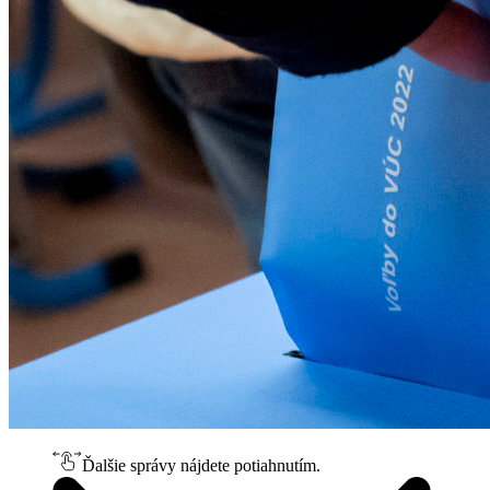
Ďalšie správy nájdete potiahnutím.