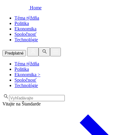
Home
Téma týždňa
Politika
Ekonomika
Spoločnosť
Technológie
Predplatné
Téma týždňa
Politika
Ekonomika
>
Spoločnosť
Technológie
Vitajte na Štandarde