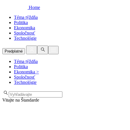
Home
Téma týždňa
Politika
Ekonomika
Spoločnosť
Technológie
Predplatné
Téma týždňa
Politika
Ekonomika
>
Spoločnosť
Technológie
Vitajte na Štandarde