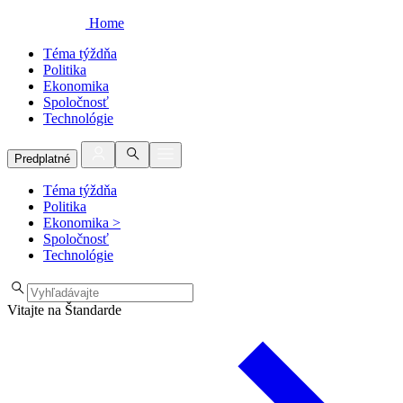
Home
Téma týždňa
Politika
Ekonomika
Spoločnosť
Technológie
Predplatné
Téma týždňa
Politika
Ekonomika
>
Spoločnosť
Technológie
Vitajte na Štandarde