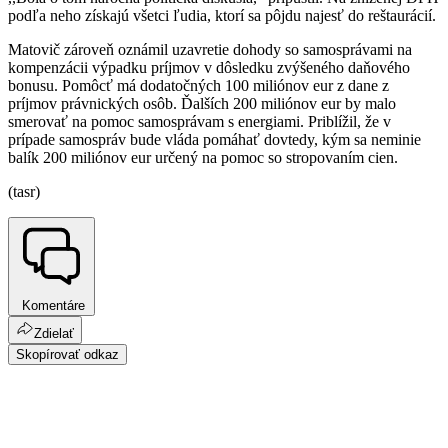
podľa neho získajú všetci ľudia, ktorí sa pôjdu najesť do reštaurácií.
Matovič zároveň oznámil uzavretie dohody so samosprávami na
kompenzácii výpadku príjmov v dôsledku zvýšeného daňového
bonusu. Pomôcť má dodatočných 100 miliónov eur z dane z
príjmov právnických osôb. Ďalších 200 miliónov eur by malo
smerovať na pomoc samosprávam s energiami. Priblížil, že v
prípade samospráv bude vláda pomáhať dovtedy, kým sa neminie
balík 200 miliónov eur určený na pomoc so stropovaním cien.
(tasr)
Komentáre
Zdielať
Skopírovať odkaz