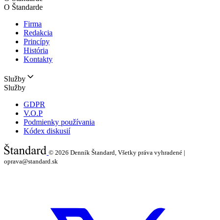
O Štandarde
Firma
Redakcia
Princípy
História
Kontakty
Služby
Služby
GDPR
V.O.P
Podmienky používania
Kódex diskusií
© 2026
Denník Štandard, Všetky práva vyhradené |
oprava@standard.sk