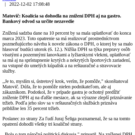
|
2022-12-02 17:08:48
Matovič: Koalícia sa dohodla na znížení DPH aj na gastro.
Bankový odvod sa určite nezavedie
Znížená sadzba dane na 10 percent by sa mala uplatňovať do konca
marca 2023. Toto opatrenie sa má realizovať prostredníctvom
pozmeňujúceho návrhu k novele zákona o DPH, o ktorej by sa malo
hlasovať budúci utorok (6. 12.). Nižšia DPH sa týka prepravy osôb
visutými a pozemnými lanovkami a lyžiarskymi vlekmi, uplatňovať
sa má aj na sprístupnenie krytých a nekrytých športových zariadení,
na vstupné do umelých kúpalísk a na reštauračné a stravovacie
služby.
,,Je to, myslím si, ústretový krok, verím, že pomôže," skonštatoval
Matovič. Dúfa, že to pomôže nielen podnikateľom, ale aj
zákazníkom. Podotkol, že v prípade gastra je ochotný predĺžiť
zníženie DPH aj na ďalšie mesiace, ak sa výrazne zlepší priznávanie
tržieb. Podľa jeho slov sa v reštauračných službách priznáva
približne len 35 percent tržieb.
Poslanec zo strany Za ľudí Juraj Šeliga poznamenal, že sa na tomto
opatrení dohodli všetky tri koaličné strany.
,,Bola o tom náročná politická diskusia," pripustil. Na zníženej DPH