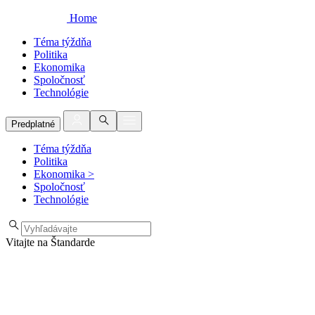
Home
Téma týždňa
Politika
Ekonomika
Spoločnosť
Technológie
Predplatné
Téma týždňa
Politika
Ekonomika
>
Spoločnosť
Technológie
Vitajte na Štandarde