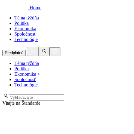
Home
Téma týždňa
Politika
Ekonomika
Spoločnosť
Technológie
Predplatné
Téma týždňa
Politika
Ekonomika
>
Spoločnosť
Technológie
Vitajte na Štandarde